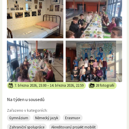
7. března 2026, 23.00
–
14. března 2026, 22.59
28 fotografií
Na týden u sousedů
Zařazeno v kategoriích:
Gymnázium
Německý jazyk
Erasmus+
Zahraniční spolupráce
Akreditovaný projekt mobilit