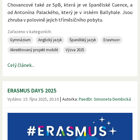
Chovancové také ze SpB, která je ve španělské Cuence, a
od Antonína Palackého, který je v irském Ballyhale. Jsou
zhruba v polovině jejich tříměsíčního pobytu.
Zařazeno v kategoriích:
Gymnázium
Anglický jazyk
Španělský jazyk
Erasmus+
Akreditovaný projekt mobilit
Výzva 2025
Celý článek...
ERASMUS DAYS 2025
|
Vydáno:
15. října 2025, 20.10
Autorka:
PaedDr. Simoneta Dembická