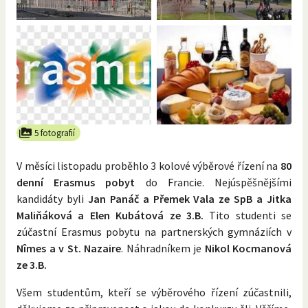
5 fotografií
V měsíci listopadu proběhlo 3 kolové výběrové řízení na
80
denní Erasmus pobyt
do Francie. Nejúspěšnějšími
kandidáty byli
Jan Panáč a Přemek Vala ze SpB a Jitka
Maliňáková a Elen Kubátová ze 3.B.
Tito studenti se
zúčastní Erasmus pobytu na partnerských gymnáziích v
Nîmes a v St. Nazaire
. Náhradníkem je
Nikol Kocmanová
ze 3.B.
Všem studentům, kteří se výběrového řízení zúčastnili,