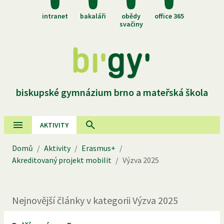
intranet
bakaláři
obědy
office 365
svačiny
biskupské gymnázium brno a mateřská škola
AKTIVITY
Domů
/
Aktivity
/
Erasmus+
/
Akreditovaný projekt mobilit
/
Výzva 2025
Nejnovější
články
v kategorii
Výzva 2025