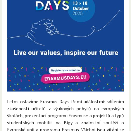
Letos oslavíme Erasmus Days třemi událostmi: sdílením
zkušeností učitelů z výukových pobytů na evropských
školách, prezentací programu Erasmus+ a projektů a typů
studentských mobilit na Bigy a znalostní soutěží o
Evropské unii a programu Erasmus. Všichni jsou vítáni se