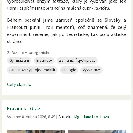
vyprodukovat enzym
laktáza
, který je využíván jako lék
lidmi, trpícími intolerancí na mléčná cukr -
laktózu
.
Během setkání jsme zároveň společně se Slováky a
Francouzi plnili roli mentorů, což znamená, že celý
experiment vedeme, jak po teoretické, tak po praktické
stránce.
Zařazeno v kategoriích:
Gymnázium
Erasmus+
Zahraniční spolupráce
Akreditovaný projekt mobilit
Biologie
Výzva 2025
Celý článek...
Erasmus - Graz
|
Vydáno:
8. dubna 2026, 8.49
Autorka:
Mgr. Hana Hrochová