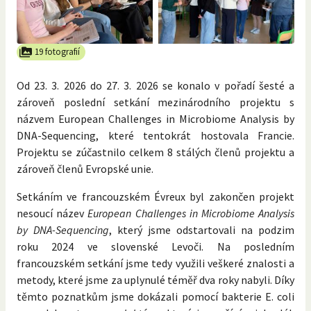
19 fotografií
Od 23. 3. 2026 do 27. 3. 2026 se konalo v pořadí šesté a
zároveň poslední setkání mezinárodního projektu s
názvem European Challenges in Microbiome Analysis by
DNA-Sequencing, které tentokrát hostovala Francie.
Projektu se zúčastnilo celkem 8 stálých členů projektu a
zároveň členů Evropské unie.
Setkáním ve francouzském Évreux byl zakončen projekt
nesoucí název
European Challenges in Microbiome Analysis
by DNA-Sequencing
, který jsme odstartovali na podzim
roku 2024 ve slovenské Levoči. Na posledním
francouzském setkání jsme tedy využili veškeré znalosti a
metody, které jsme za uplynulé téměř dva roky nabyli. Díky
těmto poznatkům jsme dokázali pomocí bakterie E. coli