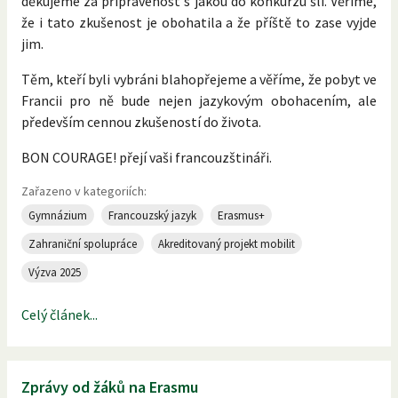
děkujeme za připravenost s jakou do konkurzu šli. Věříme,
že i tato zkušenost je obohatila a že příště to zase vyjde
jim.
Těm, kteří byli vybráni blahopřejeme a věříme, že pobyt ve
Francii pro ně bude nejen jazykovým obohacením, ale
především cennou zkušeností do života.
BON COURAGE! přejí vaši francouzštináři.
Zařazeno v kategoriích:
Gymnázium
Francouzský jazyk
Erasmus+
Zahraniční spolupráce
Akreditovaný projekt mobilit
Výzva 2025
Celý článek...
Zprávy od žáků na Erasmu