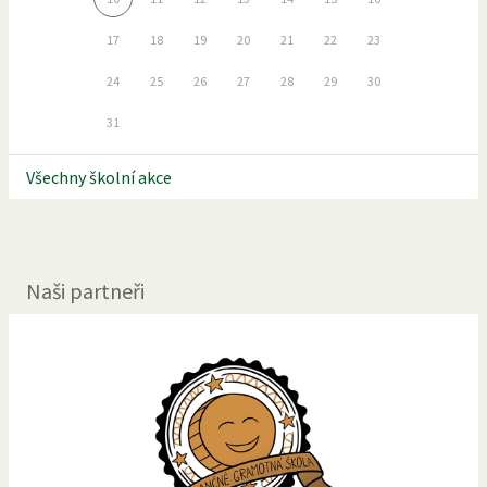
17
18
19
20
21
22
23
24
25
26
27
28
29
30
31
Všechny školní akce
Naši partneři