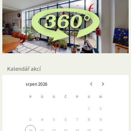
Kalendář akcí
srpen 2026
P
Ú
S
Č
P
S
N
1
2
3
4
5
6
7
8
9
10
11
12
13
14
15
16