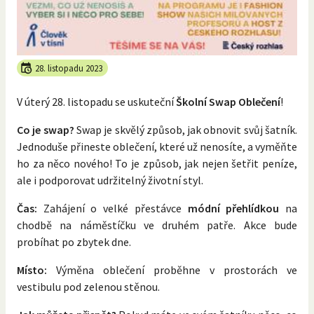
28. listopadu 2023
V úterý 28. listopadu se uskuteční
Školní Swap Oblečení
!
Co je swap?
Swap je skvělý způsob, jak obnovit svůj šatník.
Jednoduše přineste oblečení, které už nenosíte, a vyměňte
ho za něco nového! To je způsob, jak nejen šetřit peníze,
ale i podporovat udržitelný životní styl.
Čas:
Zahájení o velké přestávce
módní přehlídkou
na
chodbě na náměstíčku ve druhém patře. Akce bude
probíhat po zbytek dne.
Místo:
Výměna oblečení proběhne v prostorách ve
vestibulu pod zelenou stěnou.