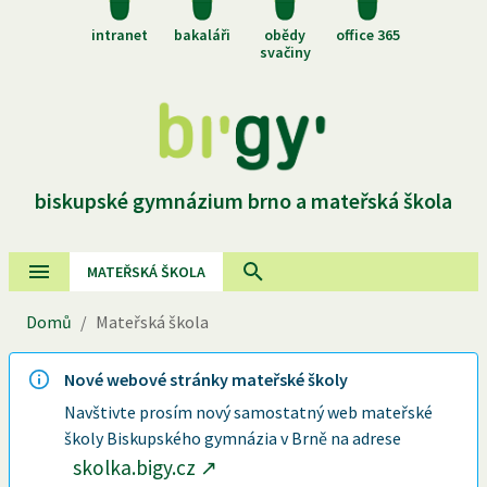
intranet
bakaláři
obědy
office 365
svačiny
biskupské gymnázium brno a mateřská škola
MATEŘSKÁ ŠKOLA
Domů
/
Mateřská škola
Nové webové stránky mateřské školy
Navštivte prosím nový samostatný web mateřské
školy Biskupského gymnázia v Brně na adrese
skolka.bigy.cz
↗