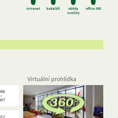
intranet
bakaláři
obědy
office 365
svačiny
Virtuální prohlídka
006
—
007
012