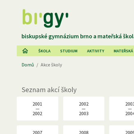
biskupské gymnázium brno a mateřská škol
ŠKOLA
STUDIUM
AKTIVITY
MATEŘSKÁ
Domů
/
Akce školy
Seznam akcí školy
2001
2002
200
—
—
—
2002
2003
200
2007
2008
200