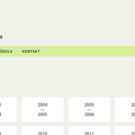
a
 ŠKOLA
KONTAKT
3
2004
2005
2
—
—
4
2005
2006
2
9
2010
2011
2