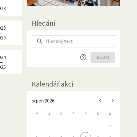
—
013
Hledání
018
—
019
024
HLEDAT
—
025
Kalendář akcí
srpen 2026
P
Ú
S
Č
P
S
N
1
2