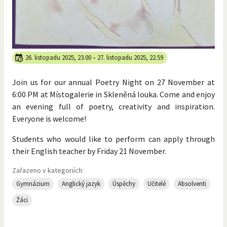
26. listopadu 2025, 23.00
–
27. listopadu 2025, 22.59
Join us for our annual Poetry Night on 27 November at
6:00 PM at Místogalerie in Skleněná louka. Come and enjoy
an evening full of poetry, creativity and inspiration.
Everyone is welcome!
Students who would like to perform can apply through
their English teacher by Friday 21 November.
Zařazeno v kategoriích:
Gymnázium
Anglický jazyk
Úspěchy
Učitelé
Absolventi
Žáci