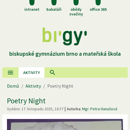
intranet
bakaláři
obědy
office 365
svačiny
biskupské gymnázium brno a mateřská škola
AKTIVITY
Domů
/
Aktivity
/
Poetry Night
Poetry Night
|
Vydáno:
17. listopadu 2025, 16.57
Autorka:
Mgr. Petra Hanušová