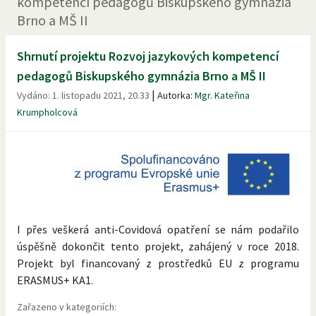
kompetencí pedagogů Biskupského gymnázia
Brno a MŠ II
Shrnutí projektu Rozvoj jazykových kompetencí
pedagogů Biskupského gymnázia Brno a MŠ II
|
Vydáno:
1. listopadu 2021, 20.33
Autorka:
Mgr. Kateřina
Krumpholcová
I přes veškerá anti-Covidová opatření se nám podařilo
úspěšně dokončit tento projekt, zahájený v roce 2018.
Projekt byl financovaný z prostředků EU z programu
ERASMUS+ KA1.
Zařazeno v kategoriích: