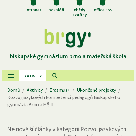
intranet
bakaláři
obědy
office 365
svačiny
biskupské gymnázium brno a mateřská škola
AKTIVITY
Domů
/
Aktivity
/
Erasmus+
/
Ukončené projekty
/
Rozvoj jazykových kompetencí pedagogů Biskupského
gymnázia Brno a MŠ II
Nejnovější
články
v kategorii
Rozvoj jazykových