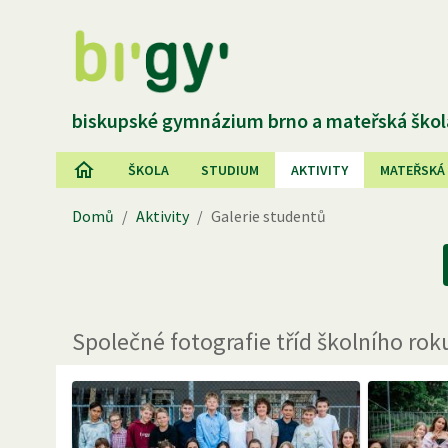
biskupské gymnázium brno a mateřská škol
ŠKOLA
STUDIUM
AKTIVITY
MATEŘSKÁ
Domů
/
Aktivity
/
Galerie studentů
Společné fotografie tříd školního ro