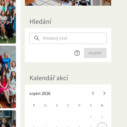
Hledání
HLEDAT
Kalendář akcí
srpen 2026
P
Ú
S
Č
P
S
N
1
2