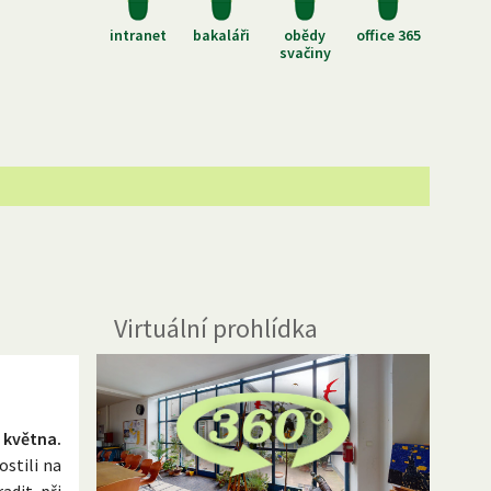
intranet
bakaláři
obědy
office 365
svačiny
Virtuální prohlídka
 května.
ostili na
adit při