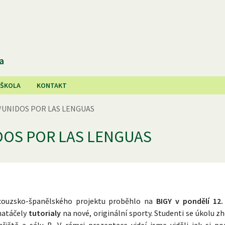
a
 ŠKOLA
KONTAKT
/UNIDOS POR LAS LENGUAS
DOS POR LAS LENGUAS
ncouzsko-španělského projektu proběhlo na
BIGY v pondělí 12.
atáčely
tutorialy
na nové, originální sporty. Studenti se úkolu zh
iště a sálu B. V rámci prezentace videí jsme viděli jak si por