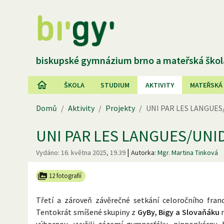
biskupské gymnázium brno a mateřská škol
ŠKOLA
STUDIUM
AKTIVITY
MATEŘSKÁ
Domů
/
Aktivity
/
Projekty
/
UNI PAR LES LANGUES
UNI PAR LES LANGUES/UNI
|
Vydáno:
16. května 2025, 19.39
Autorka:
Mgr. Martina Tinková
12 fotografií
Třetí a zároveň závěrečné setkání celoročního fra
Tentokrát smíšené skupiny z
GyBy, Bigy a Slovaňáku
n
výbornou, využili zázemí gymnasťáku, pinponkárny, hř