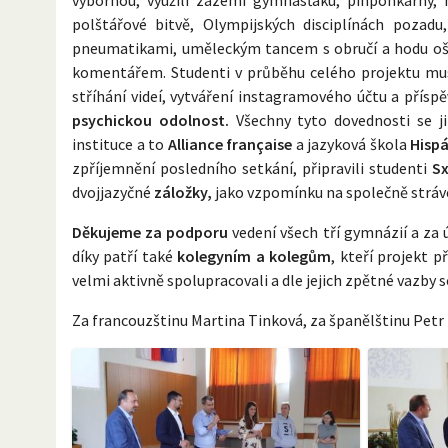
polštářové bitvě, Olympijských disciplínách pozadu
pneumatikami, uměleckým tancem s obručí a hodu oš
komentářem. Studenti v průběhu celého projektu muse
stříhání videí, vytváření instagramového účtu a přísp
psychickou odolnost.
Všechny tyto dovednosti se ji
instituce a to
Alliance française
a jazyková škola
Hisp
zpříjemnění posledního setkání, připravili studenti
S
dvojjazyčné
záložky,
jako vzpomínku na společně stráve
Děkujeme za podporu
vedení všech tří gymnázií a za 
díky patří také
kolegyním a kolegům
, kteří projekt 
velmi aktivně spolupracovali a dle jejich zpětné vazby 
Za francouzštinu Martina Tinková, za španělštinu Petr