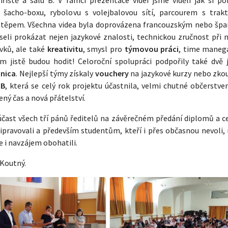
, šacho-boxu, rybolovu s volejbalovou sítí, parcourem s trak
těpem. Všechna videa byla doprovázena francouzským nebo šp
li prokázat nejen jazykové znalosti, technickou zručnost při n
ěvků, ale také
kreativitu
, smysl pro
týmovou práci
, time maneg
m jistě budou hodit! Celoroční spolupráci podpořily také dvě 
ánica
. Nejlepší týmy získaly
vouchery
na jazykové kurzy nebo zkou
xB
, která se celý rok projektu účastnila, velmi chutné občerstve
ný čas a nová přátelství.
účast všech tří pánů ředitelů na závěrečném předání diplomů a ce
připravovali a především studentům, kteří i přes občasnou nevoli
se i navzájem obohatili.
 Koutný.