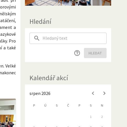
torovými
anělským
Hledání
atáčení,
ament a
jazykové
šky. Pro
ní a také
HLEDAT
n. Velké
, nakonec
Kalendář akcí
srpen 2026
P
Ú
S
Č
P
S
N
1
2