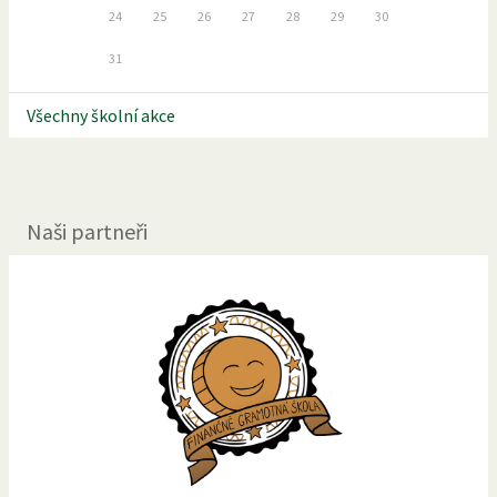
24
25
26
27
28
29
30
31
Všechny školní akce
Naši partneři