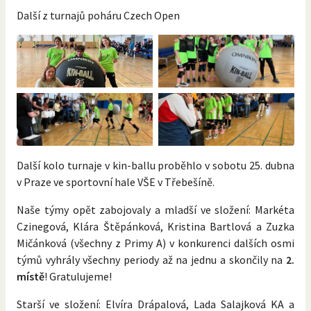
Další z turnajů poháru Czech Open
Další kolo turnaje v kin-ballu proběhlo v sobotu 25. dubna
v Praze ve sportovní hale VŠE v Třebešíně.
Naše týmy opět zabojovaly a mladší ve složení: Markéta
Czinegová, Klára Štěpánková, Kristina Bartlová a Zuzka
Mičánková (všechny z Primy A) v konkurenci dalších osmi
týmů vyhrály všechny periody až na jednu a skončily na
2.
místě
! Gratulujeme!
Starší ve složení: Elvíra Drápalová, Lada Salajková KA a