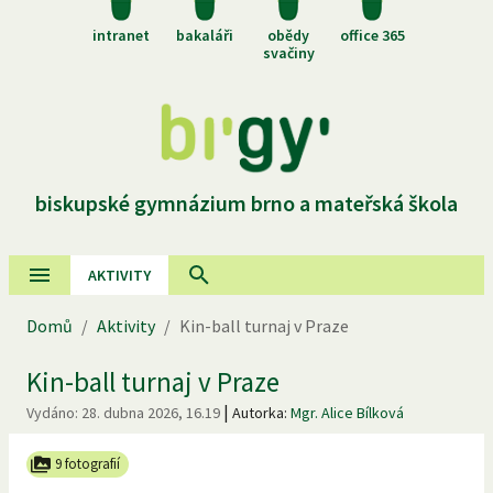
intranet
bakaláři
obědy
office 365
svačiny
biskupské gymnázium brno a mateřská škola
AKTIVITY
Domů
/
Aktivity
/
Kin-ball turnaj v Praze
Kin-ball turnaj v Praze
|
Vydáno:
28. dubna 2026, 16.19
Autorka:
Mgr. Alice Bílková
9 fotografií