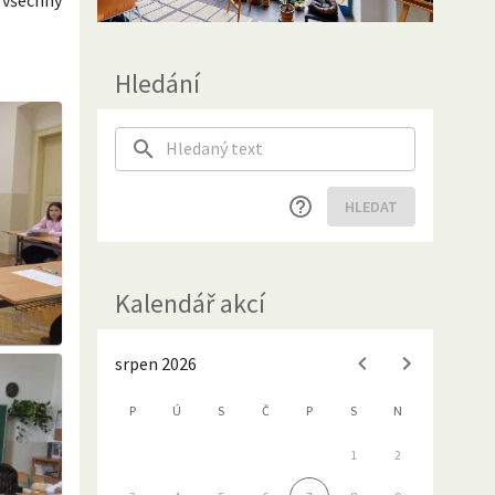
Hledání
HLEDAT
Kalendář akcí
srpen 2026
P
Ú
S
Č
P
S
N
1
2