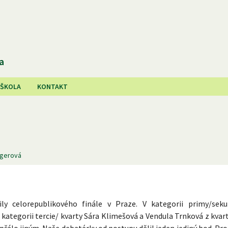
a
 ŠKOLA
KONTAKT
ngerová
ly celorepublikového finále v Praze. V kategorii primy/sek
v kategorii tercie/ kvarty Sára Klimešová a Vendula Trnková z kvar
přálo jiným. Naše debatérky od postupu dělil jeden jediný bod. Pr