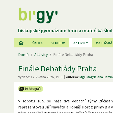
biskupské gymnázium brno a mateřská škol
ŠKOLA
STUDIUM
AKTIVITY
MATEŘSKÁ
Domů
/
Aktivity
/
Finále Debatiády Praha
Finále Debatiády Praha
|
Vydáno:
17. května 2026, 19.39
Autorka:
Mgr. Magdalena Hami
10 fotografií
V sobotu 16.5. se naše dva debatní týmy zúčastni
reprezentovali Jiří Navrátil a Tobiáš Hort z primy B a 
týmy statečně debatně bojovaly, štěstí však tentokrát 