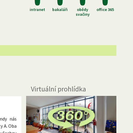
intranet
bakaláři
obědy
office 365
svačiny
Virtuální prohlídka
undy nás
ty A. Oba
o všechny