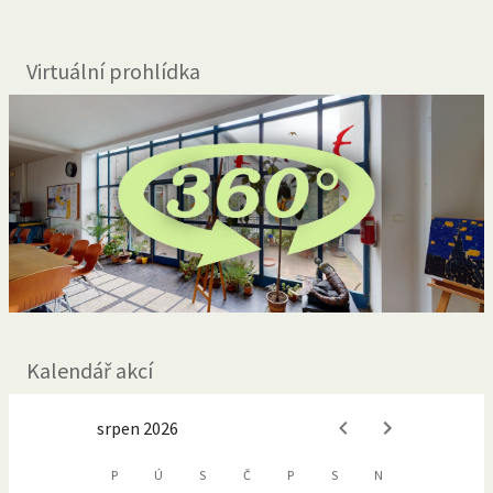
Virtuální prohlídka
Kalendář akcí
srpen 2026
P
Ú
S
Č
P
S
N