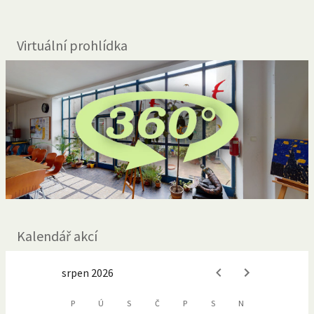
Virtuální prohlídka
Kalendář akcí
srpen 2026
P
Ú
S
Č
P
S
N