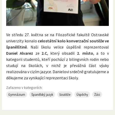
Ve středu 27. května se na Filozofické fakultě Ostravské
univerzity konalo
celostátní kolo konverzační soutěže ve
španělštině
. Naši školu velice úspěšně reprezentoval
Daniel Alvarez
ze
2.C
, který obsadil
2. místo
, a to v
kategorii studentů, kteří pochází z bilingvních rodin nebo
studují na školách, v nichž je převážná část výuky
realizována v cizím jazyce. Danielovi srdečně gratulujeme a
děkujeme za vynikající reprezentaci školy.
Zařazeno v kategoriích:
Gymnázium
Španělský jazyk
Soutěže
Úspěchy
Žáci