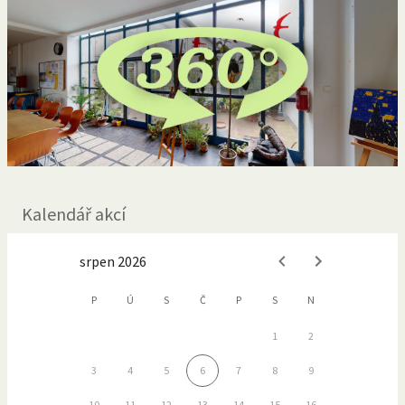
Kalendář akcí
srpen 2026
P
Ú
S
Č
P
S
N
1
2
3
4
5
6
7
8
9
10
11
12
13
14
15
16