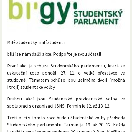
Milé studentky, milí studenti,
blíží se nám další akce. Podpořte je svou účastí!
První akcí je schůze Studentského parlamentu, která se
uskuteční toto pondělí 27. 11. o velké přestávce ve
studovně. Tématem schůze jsou zejména dvojí (možná
i trojí) studentské volby.
Druhou akcí jsou Studentské prezidentské volby ve
spolupráci s organizací JSNS. Termín je 12. až 13. 12.
Třetí akcí v tomto roce budou Studentské volby předsedy
Studentského parlamentu. Termín je 19. až 20. 12. Každý
kandidát musí sehnat podporu 30 studentů Bigy. V příloze