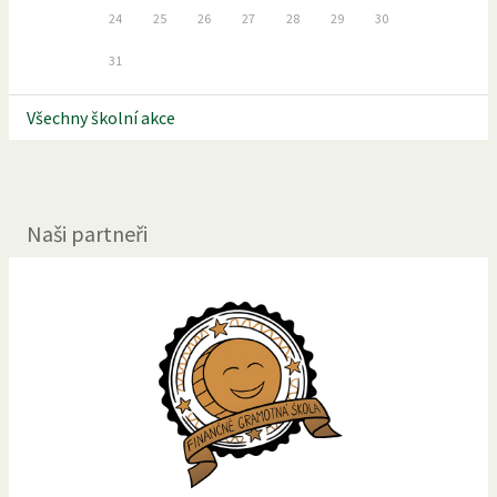
24
25
26
27
28
29
30
31
Všechny školní akce
Naši partneři