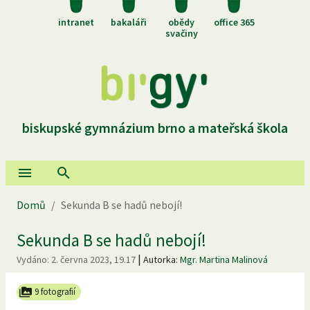
intranet
bakaláři
obědy
office 365
svačiny
biskupské gymnázium brno a mateřská škola
Domů
/
Sekunda B se hadů nebojí!
Sekunda B se hadů nebojí!
|
Vydáno:
2. června 2023, 19.17
Autorka:
Mgr. Martina Malinová
9 fotografií