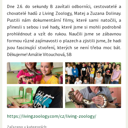
Dne 2.6. do sekundy B zavítali odborníci, cestovatelé a
chovatelé hadů z Living Zoology, Matej a Zuzana Dolinay.
Pustili nám dokumentární filmy, které sami natočili, a
přinesli s sebou i své hady, které jsme si mohli podrobně
prohlédnout a vzít do rukou. Naučili jsme se zábavnou
formou různé zajímavosti o plazech a zjistili jsme, že hadi
jsou fascinující stvoření, kterých se není třeba moc bát.
Děkujeme! Amálie Vitouchová, SB
https://livingzoology.com/cz/living-zoology/
Zařazeno v kategoriích: