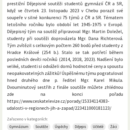
prestižní Dějepisné soutěži studentů gymnázií ČR a SR,
když ve čtvrtek 23. listopadu 2023 v Chebu porazil své
soupeře v silné konkurenci 75 týmů z ČR a SR. Tématem
letošního ročníku bylo období let 1945-1975 v Evropě.
Dějepisný tým na soutěž připravoval Mgr. Martin Doležel,
studenty při soutěži doprovázela Mgr. Dana Richterová.
Tým zvítězil s celkovým počtem 260 bodů před studenty z
Hradce Králové (254 b.). Stalo se tak potřetí během
posledních devíti ročníků (2014, 2018, 2023). Nadšení bylo
veliké, studenti si odváželi domů hodnotné ceny a spoustu
neopakovatelných zážitků! Úspěšnému týmu pogratuloval
hned druhého dne p. ředitel Mgr. Karel Mikula.
Dvouminutový sestřih z finále soutěže můžete zhlédnou
zde na konci pořadu
https://www.ceskatelevize.cz/porady/15334114383-
udalosti-v-regionech-jih-a-zapad/223411000181123/
Zařazeno v kategoriích:
Gymnázium
Soutěže
Úspěchy
Dějepis
Učitelé
Žáci