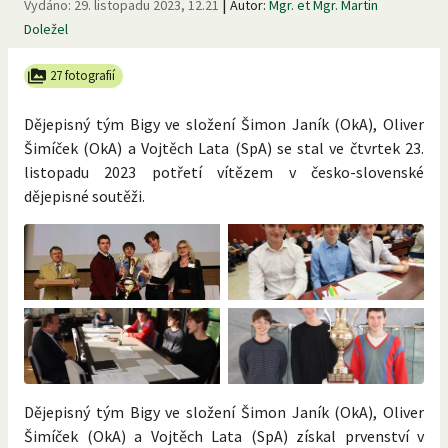
|
Vydáno:
29. listopadu 2023, 12.21
Autor:
Mgr. et Mgr. Martin
Doležel
27 fotografií
Dějepisný tým Bigy ve složení Šimon Janík (OkA), Oliver
Šimíček (OkA) a Vojtěch Lata (SpA) se stal ve čtvrtek 23.
listopadu 2023 potřetí vítězem v česko-slovenské
dějepisné soutěži.
Dějepisný tým Bigy ve složení Šimon Janík (OkA), Oliver
Šimíček (OkA) a Vojtěch Lata (SpA) získal prvenství v