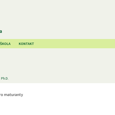
a
 ŠKOLA
KONTAKT
 Ph.D.
ro maturanty