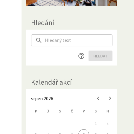
Hledání
HLEDAT
Kalendář akcí
srpen 2026
P
Ú
S
Č
P
S
N
1
2