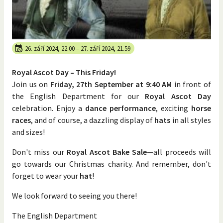
26. září 2024, 22.00
–
27. září 2024, 21.59
Royal Ascot Day – This Friday!
Join us on
Friday, 27th September at 9:40 AM
in front of
the English Department for our
Royal Ascot Day
celebration. Enjoy a
dance performance
, exciting
horse
races
, and of course, a dazzling display of
hats
in all styles
and sizes!
Don't miss our
Royal Ascot Bake Sale
—all proceeds will
go towards our Christmas charity. And remember, don't
forget to wear your
hat
!
We look forward to seeing you there!
The English Department