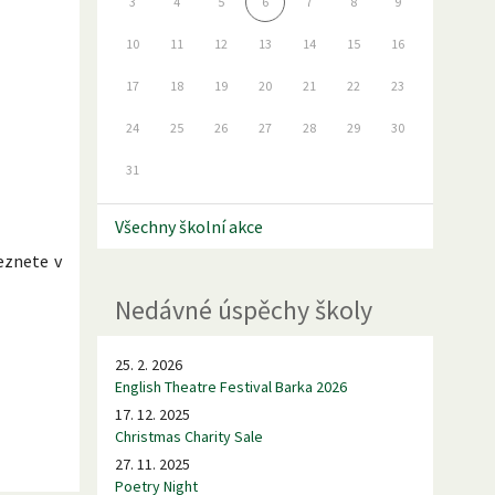
3
4
5
6
7
8
9
10
11
12
13
14
15
16
17
18
19
20
21
22
23
24
25
26
27
28
29
30
31
Všechny školní akce
eznete v
Nedávné úspěchy školy
25. 2. 2026
English Theatre Festival Barka 2026
17. 12. 2025
Christmas Charity Sale
27. 11. 2025
Poetry Night