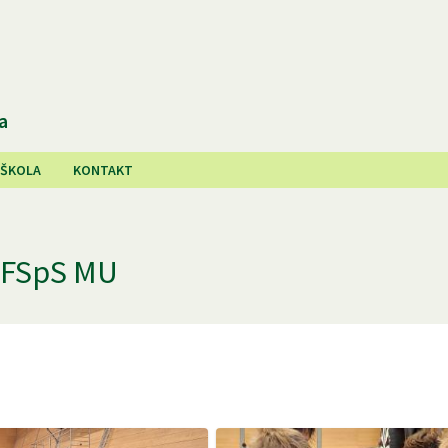
a
 ŠKOLA
KONTAKT
i FSpS MU