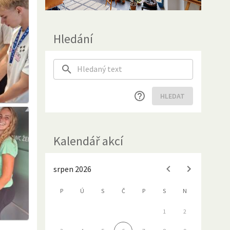
Hledání
HLEDAT
Kalendář akcí
srpen 2026
P
Ú
S
Č
P
S
N
1
2