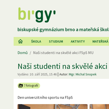
biskupské gymnázium brno a mateřská škol
ŠKOLA
STUDIUM
AKTIVITY
MATEŘSKÁ
Domů
/
Naši studenti na skvělé akci FSpS MU
Naši studenti na skvělé akc
|
Vydáno:
10. září 2025, 15.46
Autor:
Mgr. Michal Snopek
7 fotografií
Den univerzitního sportu na FSpS