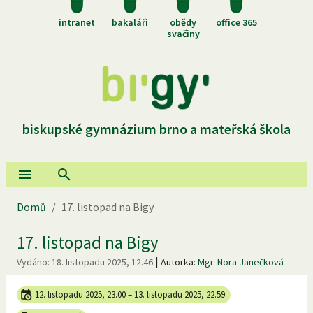
intranet
bakaláři
obědy
office 365
svačiny
biskupské gymnázium brno a mateřská škola
Domů
/
17. listopad na Bigy
17. listopad na Bigy
|
Vydáno:
18. listopadu 2025, 12.46
Autorka:
Mgr. Nora Janečková
12. listopadu 2025, 23.00
–
13. listopadu 2025, 22.59