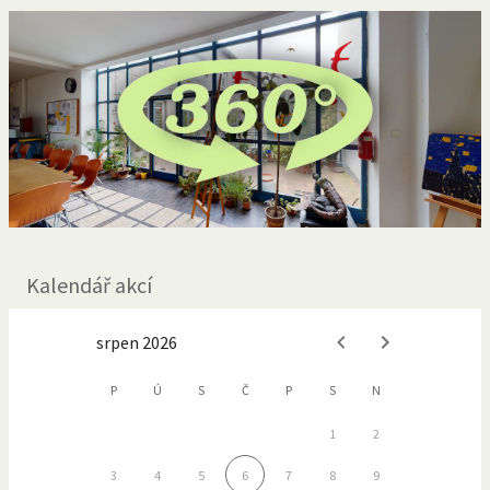
Kalendář akcí
srpen 2026
P
Ú
S
Č
P
S
N
1
2
3
4
5
6
7
8
9