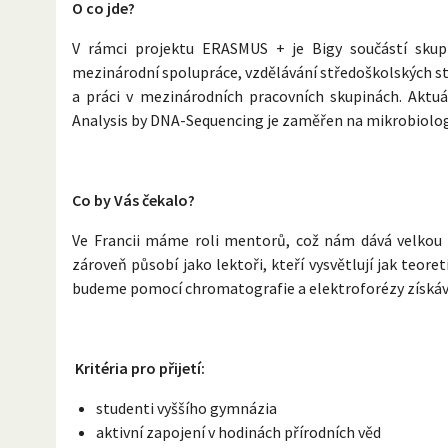
O co jde?
V rámci projektu ERASMUS + je Bigy součástí skupi
mezinárodní spolupráce, vzdělávání středoškolských st
a práci v mezinárodních pracovních skupinách. Akt
Analysis by DNA-Sequencing je zaměřen na mikrobiologii
Co by Vás čekalo?
Ve Francii máme roli mentorů, což nám dává velkou 
zároveň působí jako lektoři, kteří vysvětlují jak teo
budeme pomocí chromatografie a elektroforézy získáva
Kritéria pro přijetí:
studenti vyššího gymnázia
aktivní zapojení v hodinách přírodních věd