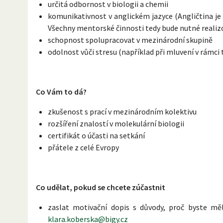
určitá odbornost v biologii a chemii
komunikativnost v anglickém jazyce (Angličtina j
Všechny mentorské činnosti tedy bude nutné realizo
schopnost spolupracovat v mezinárodní skupině
odolnost vůči stresu (například při mluvení v rámci
Co Vám to dá?
zkušenost s prací v mezinárodním kolektivu
rozšíření znalostí v molekulární biologii
certifikát o účasti na setkání
přátele z celé Evropy
Co udělat, pokud se chcete zúčastnit
zaslat motivační dopis s důvody, proč byste měl
klara.koberska@bigy.cz