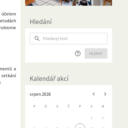
a účelem
Hledání
metodách
crobiome
HLEDAT
imentů a
m setkání
Kalendář akcí
.
srpen 2026
P
Ú
S
Č
P
S
N
1
2