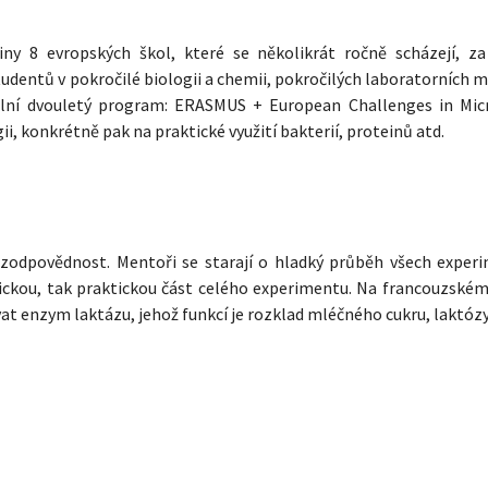
ny 8 evropských škol, které se několikrát ročně scházejí, z
udentů v pokročilé biologii a chemii, pokročilých laboratorních 
uální dvouletý program: ERASMUS + European Challenges in Mi
, konkrétně pak na praktické využití bakterií, proteinů atd.
zodpovědnost. Mentoři se starají o hladký průběh všech exper
retickou, tak praktickou část celého experimentu. Na francouzské
t enzym laktázu, jehož funkcí je rozklad mléčného cukru, laktózy