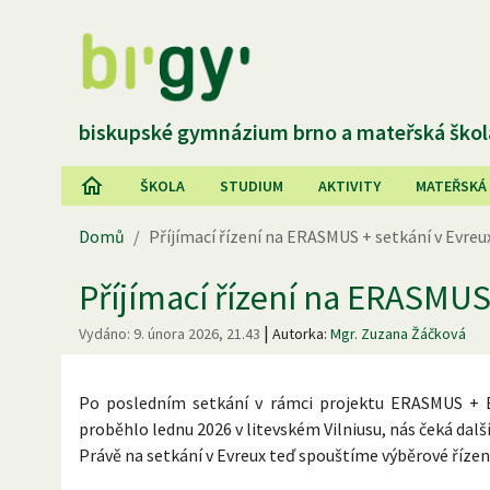
biskupské gymnázium brno a mateřská škol
ŠKOLA
STUDIUM
AKTIVITY
MATEŘSKÁ
Domů
/
Příjímací řízení na ERASMUS + setkání v Evreu
Příjímací řízení na ERASMUS
|
Vydáno:
9. února 2026, 21.43
Autorka:
Mgr. Zuzana Žáčková
Po posledním setkání v rámci projektu ERASMUS + E
proběhlo lednu 2026 v litevském Vilniusu, nás čeká další
Právě na setkání v Evreux teď spouštíme výběrové říze