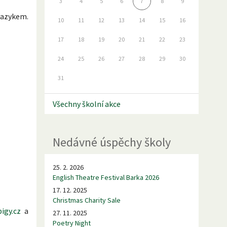
3
4
5
6
7
8
9
jazykem.
10
11
12
13
14
15
16
17
18
19
20
21
22
23
24
25
26
27
28
29
30
31
Všechny školní akce
Nedávné úspěchy školy
25. 2. 2026
English Theatre Festival Barka 2026
17. 12. 2025
Christmas Charity Sale
igy.cz
a
27. 11. 2025
Poetry Night