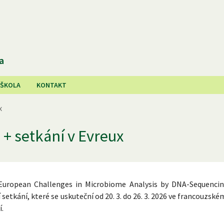
a
 ŠKOLA
KONTAKT
x
 + setkání v Evreux
uropean Challenges in Microbiome Analysis by DNA-Sequencin
 setkání, které se uskuteční od 20. 3. do 26. 3. 2026 ve francouzské
ní.