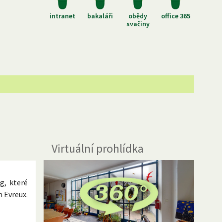
intranet
bakaláři
obědy
office 365
svačiny
Virtuální prohlídka
g, které
m Evreux.