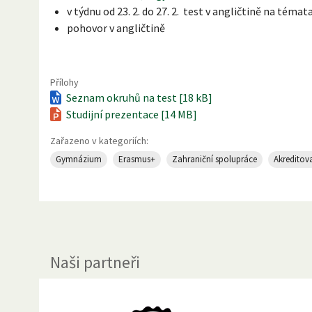
v týdnu od 23. 2. do 27. 2. test v angličtině na témat
pohovor v angličtině
Přílohy
Seznam okruhů na test [18 kB]
Studijní prezentace [14 MB]
Zařazeno v kategoriích:
Gymnázium
Erasmus+
Zahraniční spolupráce
Akreditova
Naši partneři