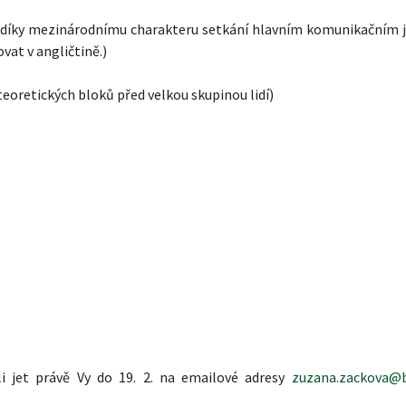
e díky mezinárodnímu charakteru setkání hlavním komunikačním 
vat v angličtině.)
 teoretických bloků před velkou skupinou lidí)
i jet právě Vy do 19. 2. na emailové adresy
zuzana.zackova@b