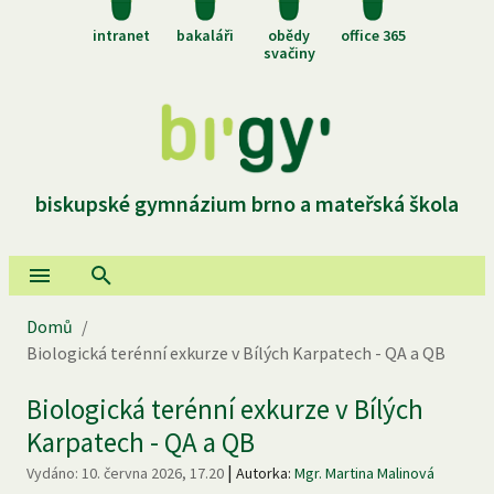
intranet
bakaláři
obědy
office 365
svačiny
biskupské gymnázium brno a mateřská škola
Domů
/
Biologická terénní exkurze v Bílých Karpatech - QA a QB
Biologická terénní exkurze v Bílých
Karpatech - QA a QB
|
Vydáno:
10. června 2026, 17.20
Autorka:
Mgr. Martina Malinová