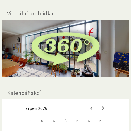
Virtuální prohlídka
Kalendář akcí
srpen 2026
P
Ú
S
Č
P
S
N