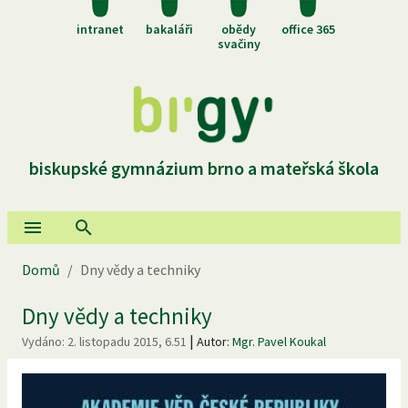
intranet
bakaláři
obědy
office 365
svačiny
biskupské gymnázium brno a mateřská škola
Domů
/
Dny vědy a techniky
Dny vědy a techniky
|
Vydáno:
2. listopadu 2015, 6.51
Autor:
Mgr. Pavel Koukal