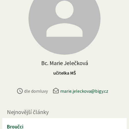
Bc. Marie Jelečková
učitelka MŠ
dle domluvy
marie.jeleckova@bigy.cz
Nejnovější články
Broučci