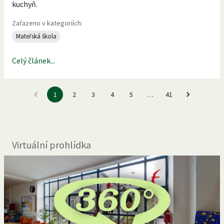
kuchyň.
Zařazeno v kategoriích:
Mateřská škola
Celý článek...
1
2
3
4
5
…
41
Virtuální prohlídka