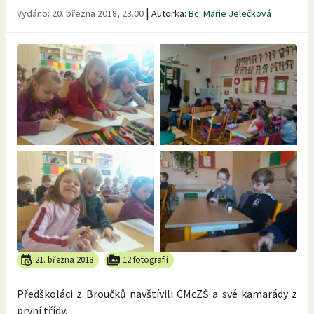
|
Vydáno:
20. března 2018, 23.00
Autorka:
Bc. Marie Jelečková
21. března 2018
12 fotografií
Předškoláci z Broučků navštívili CMcZŠ a své kamarády z
první třídy.