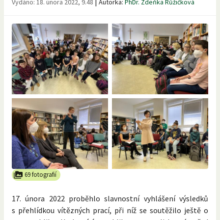
|
Vydáno:
18. února 2022, 9.48
Autorka:
PhDr. Zdeňka Růžičková
69 fotografií
17. února 2022 proběhlo slavnostní vyhlášení výsledků
s přehlídkou vítězných prací, při níž se soutěžilo ještě o