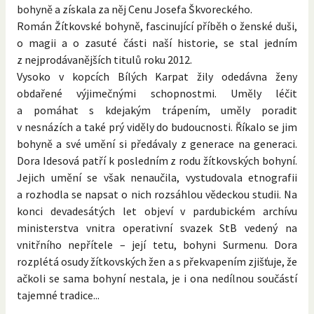
bohyně a získala za něj Cenu Josefa Škvoreckého.
Román Žítkovské bohyně, fascinující příběh o ženské duši,
o magii a o zasuté části naší historie, se stal jedním
z nejprodávanějších titulů roku 2012.
Vysoko v kopcích Bílých Karpat žily odedávna ženy
obdařené výjimečnými schopnostmi. Uměly léčit
a pomáhat s kdejakým trápením, uměly poradit
v nesnázích a také prý viděly do budoucnosti. Říkalo se jim
bohyně a své umění si předávaly z generace na generaci.
Dora Idesová patří k posledním z rodu žítkovských bohyní.
Jejich umění se však nenaučila, vystudovala etnografii
a rozhodla se napsat o nich rozsáhlou vědeckou studii. Na
konci devadesátých let objeví v pardubickém archívu
ministerstva vnitra operativní svazek StB vedený na
vnitřního nepřítele – její tetu, bohyni Surmenu. Dora
rozplétá osudy žítkovských žen a s překvapením zjišťuje, že
ačkoli se sama bohyní nestala, je i ona nedílnou součástí
tajemné tradice...