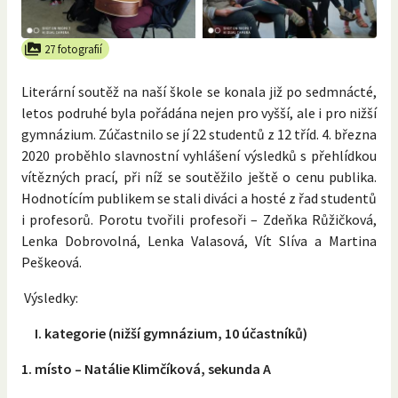
27 fotografií
Literární soutěž na naší škole se konala již po sedmnácté,
letos podruhé byla pořádána nejen pro vyšší, ale i pro nižší
gymnázium. Zúčastnilo se jí 22 studentů z 12 tříd. 4. března
2020 proběhlo slavnostní vyhlášení výsledků s přehlídkou
vítězných prací, při níž se soutěžilo ještě o cenu publika.
Hodnotícím publikem se stali diváci a hosté z řad studentů
i profesorů. Porotu tvořili profesoři – Zdeňka Růžičková,
Lenka Dobrovolná, Lenka Valasová, Vít Slíva a Martina
Peškeová.
Výsledky:
I. kategorie (nižší gymnázium, 10 účastníků)
1. místo – Natálie Klimčíková, sekunda A