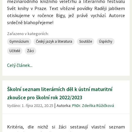
mezinárodního knižního veletrhu a literárního festivalu
Svět knihy v Praze. Text vítězné povídky Raději jablkem
otiskujeme v ročence Bigy, jež právě vychází. Autorce
srdečně blahopřejeme!
Zařazeno v kategoriích:
Gymnázium
Český jazyk a literatura
Soutěže
Úspěchy
Učitelé
Žáci
Celý článek...
Školní seznam literárních děl k ústní maturitní
zkoušce pro školní rok 2022/2023
|
Vydáno:
1. října 2022, 20.25
Autorka:
PhDr. Zdeňka Růžičková
Kritéria, dle nichž si žáci sestavují vlastní seznam