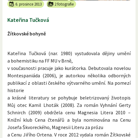
6. prosince 2013
2 fotografie
Kateřina Tučková
Žítkovské bohyně
Kateřina Tučková (nar. 1980) vystudovala dějiny umění
a bohemistiku na FF MU v Brně,
v současnosti pracuje jako kurátorka. Debutovala novelou
Montespaniáda (2006), je autorkou několika odborných
publikací z oblasti českého výtvarného umění. Na pomezí
historie
a krásné literatury se pohybuje beletrizovaný životopis
Můj otec Kamil Lhoták (2008). Za román Vyhnání Gerty
Schnirch (2009) obdržela cenu Magnesia Litera 2010 –
Knižní klub Cena čtenářů a byla nominována na Cenu
Josefa Škvoreckého, Magnesii Literu za prózu
a Cenu Jiřího Ortena. V roce 2012 vydala román Žítkovské