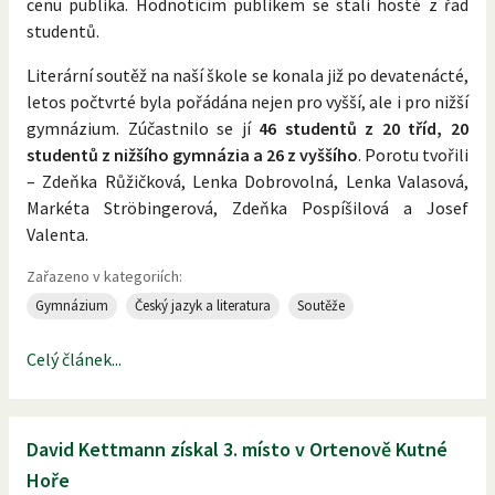
cenu publika. Hodnotícím publikem se stali hosté z řad
studentů.
Literární soutěž na naší škole se konala již po devatenácté,
letos počtvrté byla pořádána nejen pro vyšší, ale i pro nižší
gymnázium. Zúčastnilo se jí
46 studentů z 20 tříd, 20
studentů z nižšího gymnázia a 26 z vyššího
. Porotu tvořili
– Zdeňka Růžičková, Lenka Dobrovolná, Lenka Valasová,
Markéta Ströbingerová, Zdeňka Pospíšilová a Josef
Valenta.
Zařazeno v kategoriích:
Gymnázium
Český jazyk a literatura
Soutěže
Celý článek...
David Kettmann získal 3. místo v Ortenově Kutné
Hoře