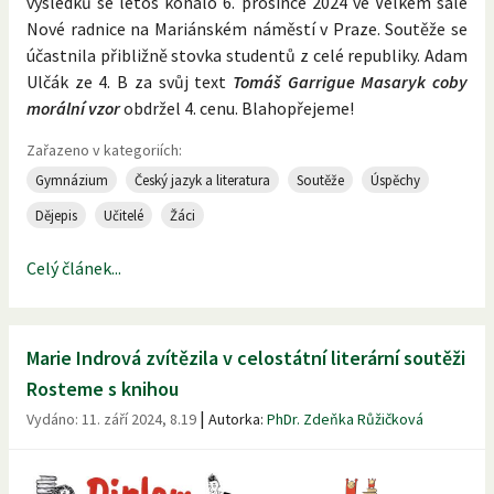
výsledků se letos konalo 6. prosince 2024 ve Velkém sále
Nové radnice na Mariánském náměstí v Praze. Soutěže se
účastnila přibližně stovka studentů z celé republiky. Adam
Ulčák ze 4. B za svůj text
Tomáš Garrigue Masaryk coby
morální vzor
obdržel 4. cenu. Blahopřejeme!
Zařazeno v kategoriích:
Gymnázium
Český jazyk a literatura
Soutěže
Úspěchy
Dějepis
Učitelé
Žáci
Celý článek...
Marie Indrová zvítězila v celostátní literární soutěži
Rosteme s knihou
|
Vydáno:
11. září 2024, 8.19
Autorka:
PhDr. Zdeňka Růžičková