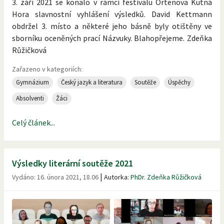
3. září 2021 se konalo v rámci festivalu Ortenova Kutná
Hora slavnostní vyhlášení výsledků. David Kettmann
obdržel 3. místo a některé jeho básně byly otištěny ve
sborníku oceněných prací Názvuky. Blahopřejeme. Zdeňka
Růžičková
Zařazeno v kategoriích:
Gymnázium
Český jazyk a literatura
Soutěže
Úspěchy
Absolventi
Žáci
Celý článek...
Výsledky literární soutěže 2021
|
Vydáno:
16. února 2021, 18.06
Autorka:
PhDr. Zdeňka Růžičková