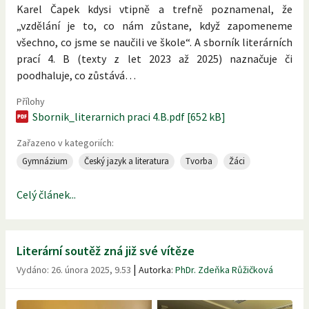
Karel Čapek kdysi vtipně a trefně poznamenal, že
„vzdělání je to, co nám zůstane, když zapomeneme
všechno, co jsme se naučili ve škole“. A sborník literárních
prací 4. B (texty z let 2023 až 2025) naznačuje či
poodhaluje, co zůstává…
Přílohy
Sbornik_literarnich praci 4.B.pdf [652 kB]
Zařazeno v kategoriích:
Gymnázium
Český jazyk a literatura
Tvorba
Žáci
Celý článek...
Literární soutěž zná již své vítěze
|
Vydáno:
26. února 2025, 9.53
Autorka:
PhDr. Zdeňka Růžičková