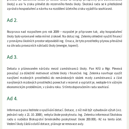
školy) a asi ¼ zisku převést do rezervního fondu školy. Školská rada se k předložené
zprávě o hospodaření a návrhu na rozdělení účetního zisku vyjádřila souhlasně.
Ad 2.
Rozprava nad rozpočtem pro rok 2009 – rozpočet je připraven tak, aby hospodaření
školy bylo vyrovnané nebo mírně ziskové. Na dotaz ing. Zelenky ohledně využití financí
z pronájmu školních prostor odpověděl ing. Onuca, že tyto prostředky plynou převážně
na úhradu provozních nákladů školy (energie, topení).
Ad 3.
Debata o plánovaném nárůstu mezd zaměstnanců školy. Pan Kříž a Mgr. Plevová
považují za důležité motivovat učitele školy i finančně. Ing. Zelenka navrhuje využít
navýšení mzdových prostředků do nenárokových složek mzdy zaměstnanců a část
navýšených mzdových prostředků ponechat v rezervě a vyplatit je, nedojde-li k vážným
ekonomickým problémům, v závěru roku. S tímto doporučením rada souhlasí.
Ad 4.
Informace pana ředitele o využívání dotací. Dotace, z níž měl být vybudován výtah (viz.
jednání rady z 21. 10. 2008), nebyla škole poskytnuta. Ing. Zelenka informoval Školskou
radu o nabídce Biskupství brněnského poskytnout škole 200.000,- Kč na tento účel.
Vedení školy žádá o další dotace, plánuje se renovace auly.