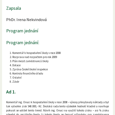
Zapsala
PhDr. Irena Nekvindová
Program jednání
Program jednání:
Komentář k hospodaření školy v roce 2008
Rozprava nad rozpočtem pro rok 2009
Plán mezd zaměstnanců školy
Dotace
Zpráva České školní inspekce
Kontrola finančního úřadu
Ostatní
Závěr
Ad 1.
Komentář ing. Onuci k hospodaření školy v roce 2008 – výnosy převyšovaly náklady a byl
tak vytvořen zisk 548.000,- Kč. Školská rada tento výsledek hodnotí kladně a navrhuje
pokusit se udržet tento trend. Návrh ing. Onuci na využití tohoto zisku – asi ¾ zisku
převést do sociálního fondu (z tohoto fondu se čerpají příspěvky pro zaměstnance