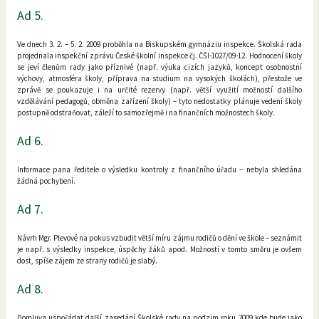
Ad 5.
Ve dnech 3. 2. – 5. 2. 2009 proběhla na Biskupském gymnáziu inspekce. Školská rada
projednala inspekční zprávu České školní inspekce čj. ČŠI-1027/09-12. Hodnocení školy
se jeví členům rady jako příznivé (např. výuka cizích jazyků, koncept osobnostní
výchovy, atmosféra školy, příprava na studium na vysokých školách), přestože ve
zprávě se poukazuje i na určité rezervy (např. větší využití možností dalšího
vzdělávání pedagogů, obměna zařízení školy) – tyto nedostatky plánuje vedení školy
postupně odstraňovat, záleží to samozřejmě i na finančních možnostech školy.
Ad 6.
Informace pana ředitele o výsledku kontroly z finančního úřadu – nebyla shledána
žádná pochybení.
Ad 7.
Návrh Mgr. Plevové na pokus vzbudit větší míru zájmu rodičů o dění ve škole – seznámit
je např. s výsledky inspekce, úspěchy žáků apod. Možností v tomto směru je ovšem
dost, spíše zájem ze strany rodičů je slabý.
Ad 8.
Domluva uspořádat další zasedání Školské rady na podzim roku 2009 kde bude jako