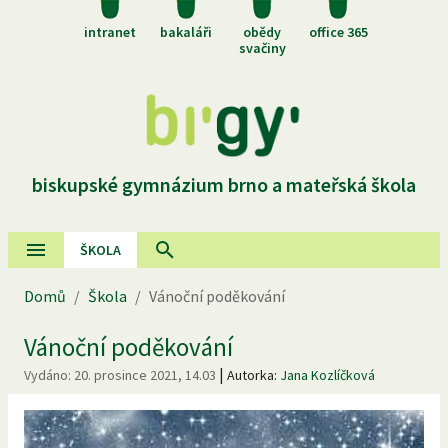
intranet
bakaláři
obědy
office 365
svačiny
biskupské gymnázium brno a mateřská škola
ŠKOLA
Domů
/
Škola
/
Vánoční poděkování
Vánoční poděkování
|
Vydáno:
20. prosince 2021, 14.03
Autorka:
Jana Kozlíčková