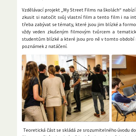
Vzdělávací projekt „My Street Films na školách“ nabíz
zkusit si natočit svůj vlastní film a tento film i na
třeba zabývat se tématy, které jsou jim blízké a formo
vždy veden zkušeným filmovým tvůrcem a tematick
studentům blízké a které jsou pro ně v tomto období n
poznámek z natáčení.
Teoretická část se skládá ze srozumitelného úvodu do