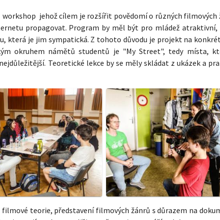
í workshop jehož cílem je rozšířit povědomí o různých filmových 
 internetu propagovat. Program by měl být pro mládež atraktivní,
u, která je jim sympatická. Z tohoto důvodu je projekt na konkré
ým okruhem námětů studentů je "My Street", tedy místa, kt
ejdůležitější. Teoretické lekce by se měly skládat z ukázek a pr
 filmové teorie, představení filmových žánrů s důrazem na doku