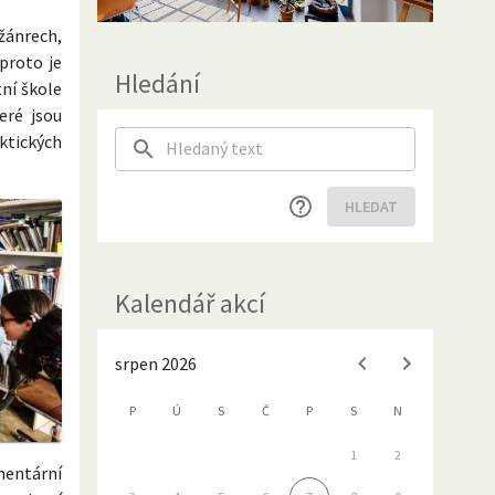
žánrech,
 proto je
Hledání
tní škole
eré jsou
aktických
HLEDAT
Kalendář akcí
srpen 2026
P
Ú
S
Č
P
S
N
1
2
mentární