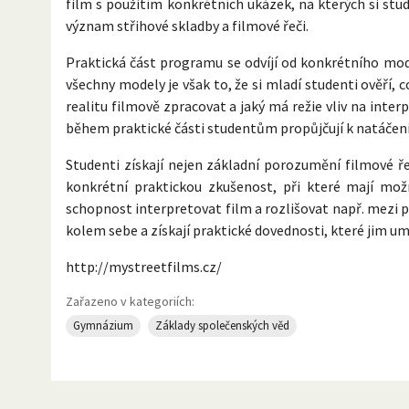
film s použitím konkrétních ukázek, na kterých si stu
význam střihové skladby a filmové řeči.
Praktická část programu se odvíjí od konkrétního mod
všechny modely je však to, že si mladí studenti ověří
realitu filmově zpracovat a jaký má režie vliv na inter
během praktické části studentům propůjčují k natáčení. 
Studenti získají nejen základní porozumění filmové řeči
konkrétní praktickou zkušenost, při které mají mož
schopnost interpretovat film a rozlišovat např. mezi p
kolem sebe a získají praktické dovednosti, které jim u
http://mystreetfilms.cz/
Zařazeno v kategoriích:
Gymnázium
Základy společenských věd