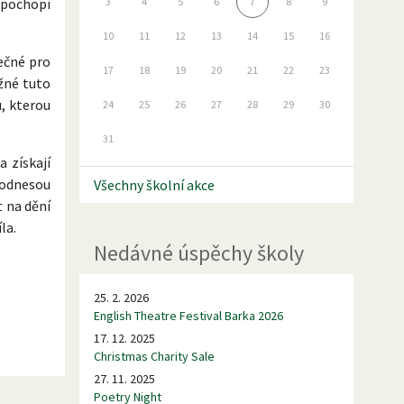
 pochopí
3
4
5
6
7
8
9
10
11
12
13
14
15
16
ečné pro
17
18
19
20
21
22
23
žné tuto
u, kterou
24
25
26
27
28
29
30
31
a získají
 odnesou
Všechny školní akce
t na dění
la.
Nedávné úspěchy školy
25. 2. 2026
English Theatre Festival Barka 2026
17. 12. 2025
Christmas Charity Sale
27. 11. 2025
Poetry Night