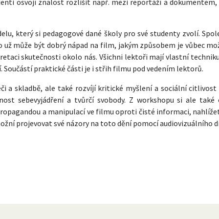
denti osvojí znalost rozlišit např. mezi reportáží a dokumentem,
elu, který si pedagogové dané školy pro své studenty zvolí. Spol
, co už může být dobrý nápad na film, jakým způsobem je vůbec mo
pretaci skutečnosti okolo nás. Všichni lektoři mají vlastní technik
Součástí praktické části je i střih filmu pod vedením lektorů.
 a skladbě, ale také rozvíjí kritické myšlení a sociální citlivost 
nost sebevyjádření a tvůrčí svobody. Z workshopu si ale také
ropagandou a manipulací ve filmu oproti čisté informaci, nahlíže
možní projevovat své názory na toto dění pomocí audiovizuálního dí