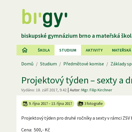
biskupské gymnázium brno a mateřská škol
ŠKOLA
STUDIUM
AKTIVITY
MATEŘSKÁ
Domů
/
Studium
/
Předmětové komise
/
Základy sp
Projektový týden – sexty a d
|
Vydáno:
18. září 2017, 9.42
Autor:
Mgr. Filip Kirchner
9. října 2017
–
13. října 2017
3 fotografie
Projektový týden pro druhé ročníky a sexty v rámci ZSV
Cena: 500,- Kč