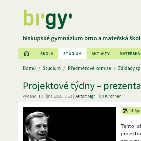
biskupské gymnázium brno a mateřská škol
ŠKOLA
STUDIUM
AKTIVITY
MATEŘSKÁ
Domů
/
Studium
/
Předmětové komise
/
Základy sp
Projektové týdny – prezent
|
Vydáno:
13. října 2016, 8.52
Autor:
Mgr. Filip Kirchner
14. říj
Tento pá
projektov
projekto