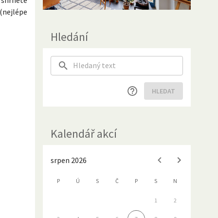
nejlépe
Hledání
HLEDAT
Kalendář akcí
srpen 2026
P
Ú
S
Č
P
S
N
1
2