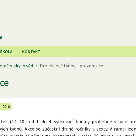
a
 ŠKOLA
KONTAKT
olečenských věd
/
Projektové týdny – prezentace
ace
na 2016
tek (14. 10.) od 1. do 4. vyučovací hodiny proběhne v aule pr
ých týdnů. Akce se zúčastní druhé ročníky a sexty. V rámci jedn
vých skupin si připravte prezentaci v délce 20 minut, ve které