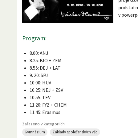
podstat
v powerpo
Program:
8.00: ANJ
8.25: BIO + ZEM
8.55: DEJ + LAT
9. 20: SPJ
10.00: HUV
10.25: NEJ + ZSV
10.55: TEV
11.20: FYZ + CHEM
11.45: Erasmus
Zařazeno v kategoriích:
Gymnázium
Základy společenských věd