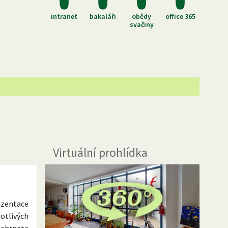
intranet
bakaláři
obědy
office 365
svačiny
Virtuální prohlídka
ezentace
otlivých
 shrnete