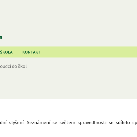
a
 ŠKOLA
KONTAKT
oudci do škol
udní slyšení. Seznámení se světem spravedlnosti se sdílelo s