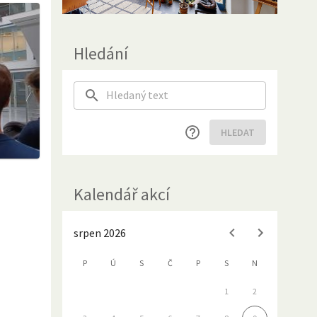
Hledání
HLEDAT
Kalendář akcí
srpen 2026
P
Ú
S
Č
P
S
N
1
2