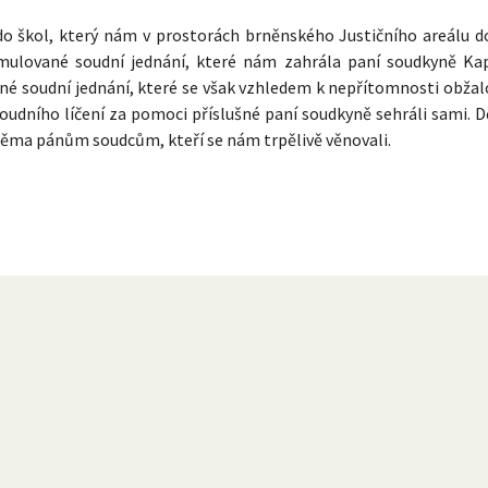
 do škol, který nám v prostorách brněnského Justičního areálu d
simulované soudní jednání, které nám zahrála paní soudkyně Ka
né soudní jednání, které se však vzhledem k nepřítomnosti obža
udního líčení za pomoci příslušné paní soudkyně sehráli sami. 
ma pánům soudcům, kteří se nám trpělivě věnovali.