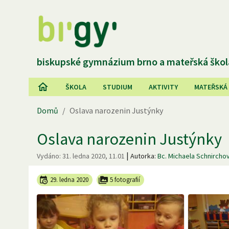
biskupské gymnázium brno a mateřská škol
ŠKOLA
STUDIUM
AKTIVITY
MATEŘSKÁ
Domů
/
Oslava narozenin Justýnky
Oslava narozenin Justýnky
|
Vydáno:
31. ledna 2020, 11.01
Autorka:
Bc. Michaela Schnircho
29. ledna 2020
5 fotografií