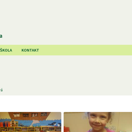
a
 ŠKOLA
KONTAKT
vá