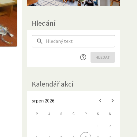
Hledání
HLEDAT
Kalendář akcí
srpen 2026
P
Ú
S
Č
P
S
N
1
2