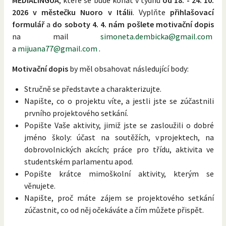
2026 v městečku Nuoro v Itálii
. Vyplňte
přihlašovací
formulář
a
do soboty 4. 4. nám pošlete motivační dopis
na mail
simoneta.dembicka@gmail.com
a
mijuana77@gmail.com
.
Motivační dopis
by měl obsahovat následující body:
Stručně se představte a charakterizujte.
Napište, co o projektu víte, a jestli jste se zúčastnili
prvního projektového setkání.
Popište Vaše aktivity, jimiž jste se zasloužili o dobré
jméno školy: účast na soutěžích, v projektech, na
dobrovolnických akcích; práce pro třídu, aktivita ve
studentském parlamentu apod.
Popište krátce mimoškolní aktivity, kterým se
věnujete.
Napište, proč máte zájem se projektového setkání
zúčastnit, co od něj očekáváte a čím můžete přispět.