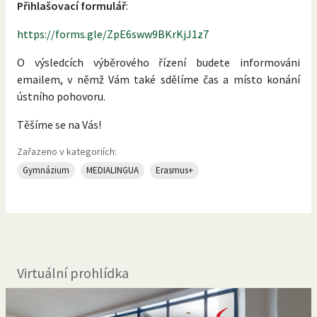
Přihlašovací formulář
:
https://forms.gle/ZpE6sww9BKrKjJ1z7
O výsledcích výběrového řízení budete informováni
emailem, v němž Vám také sdělíme čas a místo konání
ústního pohovoru.
Těšíme se na Vás!
Zařazeno v kategoriích:
Gymnázium
MEDIALINGUA
Erasmus+
Virtuální prohlídka