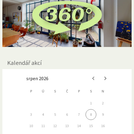
Kalendář akcí
srpen 2026
P
Ú
S
Č
P
S
N
1
2
3
4
5
6
7
8
9
10
11
12
13
14
15
16