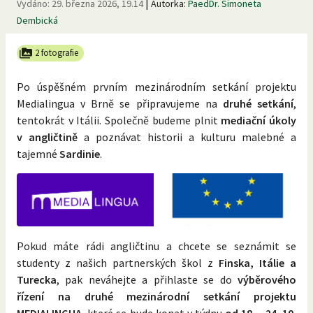
|
Vydáno:
29. března 2026, 19.14
Autorka:
PaedDr. Simoneta
Dembická
2 fotografie
Po úspěšném prvním mezinárodním setkání projektu
Medialingua v Brně se připravujeme na
druhé setkání
,
tentokrát v Itálii. Společně budeme plnit
mediační úkoly
v angličtině
a poznávat historii a kulturu malebné a
tajemné
Sardinie
.
Pokud máte rádi angličtinu a chcete se seznámit se
studenty z našich partnerských škol z
Finska, Itálie a
Turecka
, pak neváhejte a přihlaste se do
výběrového
řízení na druhé mezinárodní setkání projektu
MEDIALINGUA
, které se bude konat v týdnu
od 18. - 24. 10.