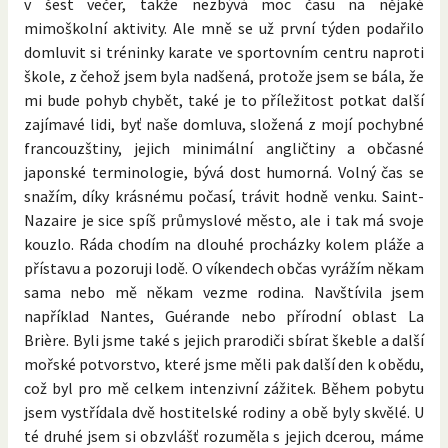
v šest večer, takže nezbývá moc času na nějaké
mimoškolní aktivity. Ale mně se už první týden podařilo
domluvit si tréninky karate ve sportovním centru naproti
škole, z čehož jsem byla nadšená, protože jsem se bála, že
mi bude pohyb chybět, také je to příležitost potkat další
zajímavé lidi, byť naše domluva, složená z mojí pochybné
francouzštiny, jejich minimální angličtiny a občasné
japonské terminologie, bývá dost humorná. Volný čas se
snažím, díky krásnému počasí, trávit hodně venku. Saint-
Nazaire je sice spíš průmyslové město, ale i tak má svoje
kouzlo. Ráda chodím na dlouhé procházky kolem pláže a
přístavu a pozoruji lodě. O víkendech občas vyrážím někam
sama nebo mě někam vezme rodina. Navštívila jsem
například Nantes, Guérande nebo přírodní oblast La
Brière. Byli jsme také s jejich prarodiči sbírat škeble a další
mořské potvorstvo, které jsme měli pak další den k obědu,
což byl pro mě celkem intenzivní zážitek. Během pobytu
jsem vystřídala dvě hostitelské rodiny a obě byly skvělé. U
té druhé jsem si obzvlášť rozuměla s jejich dcerou, máme