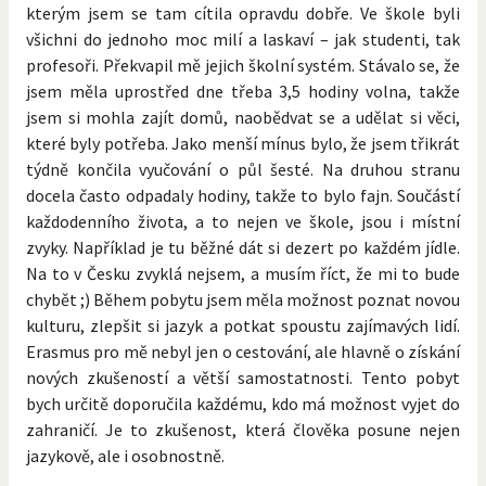
kterým jsem se tam cítila opravdu dobře. Ve škole byli
všichni do jednoho moc milí a laskaví – jak studenti, tak
profesoři. Překvapil mě jejich školní systém. Stávalo se, že
jsem měla uprostřed dne třeba 3,5 hodiny volna, takže
jsem si mohla zajít domů, naobědvat se a udělat si věci,
které byly potřeba. Jako menší mínus bylo, že jsem třikrát
týdně končila vyučování o půl šesté. Na druhou stranu
docela často odpadaly hodiny, takže to bylo fajn. Součástí
každodenního života, a to nejen ve škole, jsou i místní
zvyky. Například je tu běžné dát si dezert po každém jídle.
Na to v Česku zvyklá nejsem, a musím říct, že mi to bude
chybět ;) Během pobytu jsem měla možnost poznat novou
kulturu, zlepšit si jazyk a potkat spoustu zajímavých lidí.
Erasmus pro mě nebyl jen o cestování, ale hlavně o získání
nových zkušeností a větší samostatnosti. Tento pobyt
bych určitě doporučila každému, kdo má možnost vyjet do
zahraničí. Je to zkušenost, která člověka posune nejen
jazykově, ale i osobnostně.