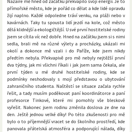
Nazaire mě hned od začátku překvapilo svojí energií. Je to
přímořské město, kde je pořád co dělat a kde lidé opravdu
žijí naplno. Každé odpoledne tráví venku, na pláži nebo v
kavárnách. Taky tu spousta lidí jezdí na kole, což město
dělá klidnější a ekologičtější. U své první hostitelské rodiny
jsem se cítila víc než dobře. Hned na začátku jsem si s nimi
sedla, brali mě na různé výlety a procházky, ukázali mi
okolí a dokonce mě vzali i do Paříže, kde jsem nikdy
předtím nebyla. Překvapivě pro mě nebyly nejtěžší první
dva týdny, jak mi všichni říkali i jak jsem sama čekala, ale
první týden u mé druhé hostitelské rodiny, kde se
podmínky neshodovaly s mojí představou o ubytování
zahraničního studenta. Naštěstí se situace začala rychle
řešit, a tady musím poděkovat paní koordinátorce a paní
profesorce Tinkové, které mi pomohly vše bleskově
vyřešit. Nakonec jsem rodinu změnila doslova ze dne na
den. Ještě jednou velké díky! Po této zkušenosti pro mě
bylo o to příjemnější vracet se do školního prostředí, kde
panovala přátelská atmosféra a podporující nálada, díky