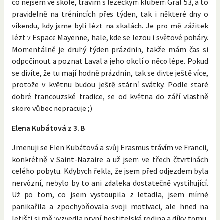
co nejsem ve škole, trávím s lezeckým klubem Gral 53, a to
pravidelně na trénincích přes týden, tak i některé dny o
víkendu, kdy jsme byli lézt na skalách. Je pro mě zážitek
lézt v Espace Mayenne, hale, kde se lezou i světové poháry.
Momentálně je druhý týden prázdnin, takže mám čas si
odpočinout a poznat Laval a jeho okolí o něco lépe. Pokud
se divíte, že tu mají hodně prázdnin, tak se divte ještě více,
protože v květnu budou ještě státní svátky. Podle staré
dobré francouzské tradice, se od května do září vlastně
skoro vůbec nepracuje ;)
Elena Kubátová z 3. B
Jmenuji se Elen Kubátová a svůj Erasmus trávím ve Francii,
konkrétně v Saint-Nazaire a už jsem ve třech čtvrtinách
celého pobytu. Kdybych řekla, že jsem před odjezdem byla
nervózní, nebylo by to ani zdaleka dostatečně vystihující.
Už po tom, co jsem vystoupila z letadla, jsem mírně
panikařila a zpochybňovala svoji motivaci, ale hned na
letišti si mě vyzvedla první hostitelská rodina a díky tomu,