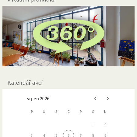
Kalendář akcí
srpen 2026
P
Ú
S
Č
P
S
N
1
2
3
4
5
6
7
8
9