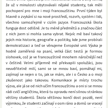
že už v minulosti ubytovávali nějaké studenty, tak měli
pochopení pro mne i moji francouzštinu. První týden byl
hlavně o zvykání si na nové prostředí, rozvrh, systém i lidi,
všechno samozřejmě v cizím jazyce. Francouzská škola
funguje dost odlišně. Je tu méně předmětů a značnou část
z nich jsem si mohla sama vybrat. Nejvíc mě baví takový
jejich mix historie, geografie a politiky, kde jsme probírali
demokratizaci a teď se věnujeme Evropské unii. Výuka je
hodně zaměřená na psaní, velká část testů je formou
slohovek, což je ve francouzštině mnohem náročnější než
v češtině. Velmi příjemně mě překvapili spolužáci, jsou
neuvěřitelně milí, sami se se mnou baví, pomáhají mi,
zajímají se nejen o to, jak se mám, ale i o Česko a o moji
zkušenost jako takovou. Komunikace je místy trochu
výzva, ale já se od nich učím francouzštinu a oni si se mnou
rádi cvičí angličtinu, která tu opravdu není silnou stránkou
většiny studentů. Škola většinou končí dost pozdě, není
výjimkou, že studenti začínají v osm ráno a domů se vracejí