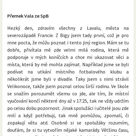
Přemek Vala ze SpB
Hezký den, zdravím všechny z Lavalu, města na
severozápadě Francie. Z Bigy jsem tady první, což je pro
mne pocta, že můžu poznat i tento jiný region. Mám se tu
dobře, přivítala mě zde velmi milá rodina, která mě
podporuje v mých koníčcích a chce mi ukazovat věci a
místa, která by mě mohla zajímat. Například jsme se byli
podívat na utkání místního fotbalového klubu a
několikrát jsme byli v divadle. Taky jsem s nimi strávil
Velikonoce, takže jsem poznal celou širší rodinu. Ve škole
se snažím porozumět všemu co jde, ale tím, že místní
vyučování končí některé dny až v 17:25, tak ne vždy udržím
po celou dobu pozornost. Jinak spolužáci i učitelé jsou zde
milí a když potřebuji, tak mně pomůžou, zpomalí, či
zopakují větu atd. Osobně si se spolužáky rozumím,
doufám, že si tu vytvořím nějaké kamarády. Většinu času,