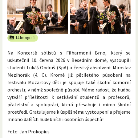
14 fotografií
Na Koncertě sólistů s Filharmonií Brno, který se
uskutečnil 10. června 2026 v Besedním domě, vystoupili
studenti Lukáš Ondruš (SpA) a čerstvý absolvent Miroslav
Mezihorák (4. C). Kromě již pětiletého působení na
festivalu Mozartovy děti je spojuje také školní komorní
orchestr, v němž společně působí. Máme radost, že hudba
vytváří příležitosti k setkávání studentů a profesorů,
přatelství a spolupráci, která přesahuje i mimo školní
prostředí. Gratulujeme k úspěšnému vystoupení a přejeme
mnoho dalších hudebních i osobních úspěchů!
Foto: Jan Prokopius