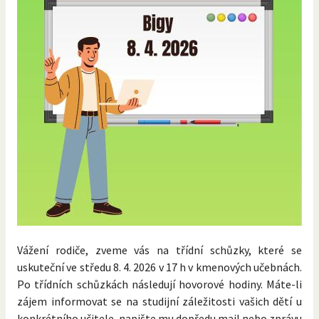
Vážení rodiče, zveme vás na třídní schůzky, které se
uskuteční ve středu 8. 4. 2026 v 17 h v kmenových učebnách.
Po třídních schůzkách následují hovorové hodiny. Máte-li
zájem informovat se na studijní záležitosti vašich dětí u
konkrétního učitele, napište mu dopředu mail nebo zprávu