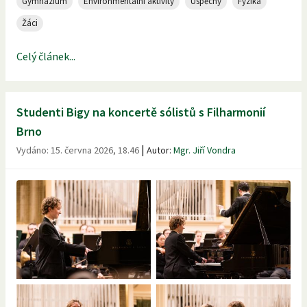
Gymnázium
Environmentální aktivity
Úspěchy
Fyzika
Žáci
Celý článek...
Studenti Bigy na koncertě sólistů s Filharmonií
Brno
|
Vydáno:
15. června 2026, 18.46
Autor:
Mgr. Jiří Vondra