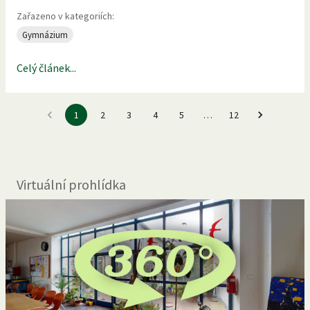
Zařazeno v kategoriích:
Gymnázium
Celý článek...
1
2
3
4
5
…
12
Virtuální prohlídka