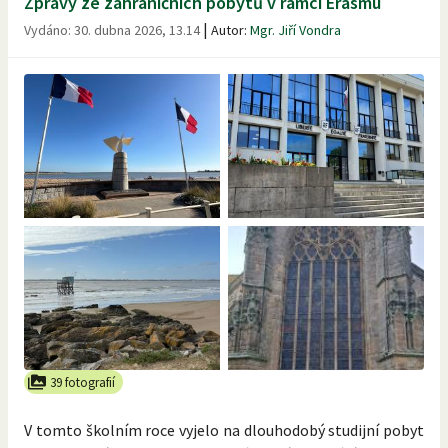
Zprávy ze zahraničních pobytů v rámci Erasmu
|
Vydáno:
30. dubna 2026, 13.14
Autor:
Mgr. Jiří Vondra
39 fotografií
V tomto školním roce vyjelo na dlouhodobý studijní pobyt