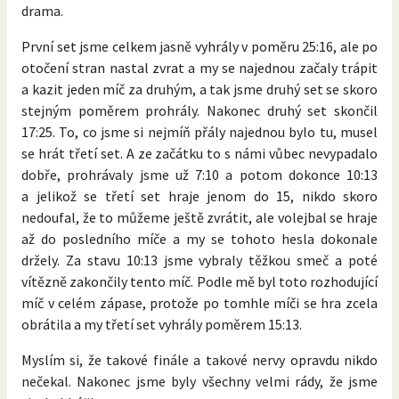
drama.
První set jsme celkem jasně vyhrály v poměru 25:16, ale po
otočení stran nastal zvrat a my se najednou začaly trápit
a kazit jeden míč za druhým, a tak jsme druhý set se skoro
stejným poměrem prohrály. Nakonec druhý set skončil
17:25. To, co jsme si nejmíň přály najednou bylo tu, musel
se hrát třetí set. A ze začátku to s námi vůbec nevypadalo
dobře, prohrávaly jsme už 7:10 a potom dokonce 10:13
a jelikož se třetí set hraje jenom do 15, nikdo skoro
nedoufal, že to můžeme ještě zvrátit, ale volejbal se hraje
až do posledního míče a my se tohoto hesla dokonale
držely. Za stavu 10:13 jsme vybraly těžkou smeč a poté
vítězně zakončily tento míč. Podle mě byl toto rozhodující
míč v celém zápase, protože po tomhle míči se hra zcela
obrátila a my třetí set vyhrály poměrem 15:13.
Myslím si, že takové finále a takové nervy opravdu nikdo
nečekal. Nakonec jsme byly všechny velmi rády, že jsme