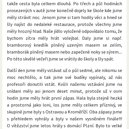
takže cesta byla celkem dlouhá. Po třech a půl hodinách
prosezených v autě jsme konečně dojely ke škole kde jsme
měly strávit noc. Jenom jsme si tam hodily věci a hned se
šly najíst do nedaleké restaurace, protože všechny jsme
měly hrozný hlad. Naše jídlo vyloženě odpovídalo tomu, že
bychom zítra měly hrát volejbal. Daly jsme si např.
bramborový knedlík plněný uzeným masem se zelím,
bramborák plněný masem nebo zapečené noky se sýrem....
Po této skvělé večeři jsme se vrátily do školy a šly spát.
Další den jsme měly vstávat už o půl sedmé, ale nikomu se
moc nechtělo, a tak jsme své budíky vypínaly, až nás
profesoři donutili vstát. Kvůli našemu vstávání jsme na
snídani měly asi jenom deset minut, protože už v osm
hodin jsme měly hrát první zápas. Hala byla stejně hezká
a prostorná jako loni, los jsme měly celkem příznivý, ve
skupině jsme byly s Ostravou a Kroměříží. Oba zápasy jsme
s přehledem vyhrály a byly v našem vysněném finále!!!
O vítězství jsme letos hrály s domácí Plzní. Bylo to velké