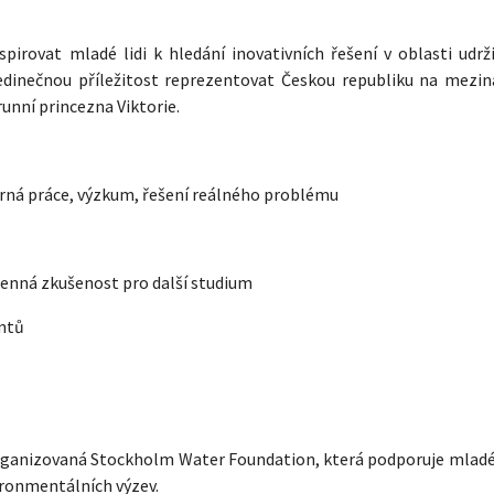
spirovat mladé lidi k hledání inovativních řešení v oblasti udrž
jedinečnou příležitost reprezentovat Českou republiku na mezi
unní princezna Viktorie.
ná práce, výzkum, řešení reálného problému
 cenná zkušenost pro další studium
ntů
organizovaná Stockholm Water Foundation, která podporuje mladé
ironmentálních výzev.