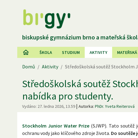
biskupské gymnázium brno a mateřská škol
ŠKOLA
STUDIUM
AKTIVITY
MATEŘSKÁ
Domů
/
Aktivity
/
Středoškolská soutěž Stockholm Ju
Středoškolská soutěž Stockh
nabídka pro studenty.
|
Vydáno:
27. ledna 2026, 13.59
Autorka:
PhDr. Yveta Reiterová
Stockholm Junior Water Prize
(SJWP). Tato soutěž j
ochranu vody jako klíčového zdroje života.
Do soutěže j