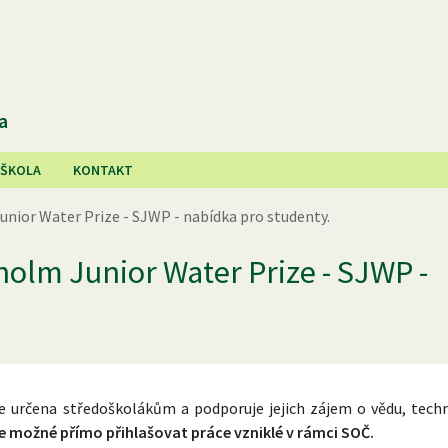
a
 ŠKOLA
KONTAKT
nior Water Prize - SJWP - nabídka pro studenty.
olm Junior Water Prize - SJWP -
e určena středoškolákům a podporuje jejich zájem o vědu, techn
e možné přímo přihlašovat práce vzniklé v rámci SOČ.