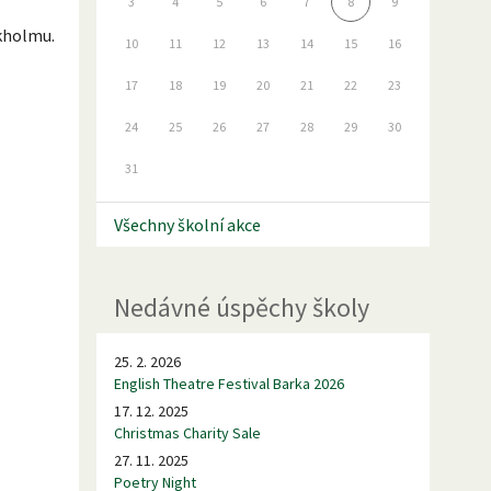
3
4
5
6
7
8
9
kholmu.
10
11
12
13
14
15
16
17
18
19
20
21
22
23
24
25
26
27
28
29
30
31
Všechny školní akce
Nedávné úspěchy školy
25. 2. 2026
English Theatre Festival Barka 2026
17. 12. 2025
Christmas Charity Sale
27. 11. 2025
Poetry Night