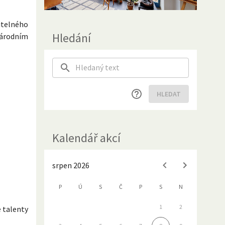
itelného
Hledání
národním
HLEDAT
Kalendář akcí
srpen 2026
P
Ú
S
Č
P
S
N
1
2
 talenty