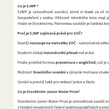
Co je SJWP ?
SJWP je celosvětové ocenění, které si klade za cíl in
hospodaření s vodou. Vítězové národního kola mají 
finále ve Stockholmu. Patronkou soutěže je švédská kor
Proč je SJWP zajímavá právě pro SOČ?
Soutěž
navazuje na metodiku SOČ
– samostatná odbor
Studenti získají
mezinárodní přesah
své práce
Finále probíhá formou
prezentace v angličtině
, což je
Možnost
finančního ocenění
a výrazné motivace stude
Uznání a prestiž také pro vedoucí práce a školu
Co je Stockholm Junior Water Prize?
Stockholm Junior Water Prize je celosvětová soutěž 
v hledání inovativních řešení vodohospodářských a env