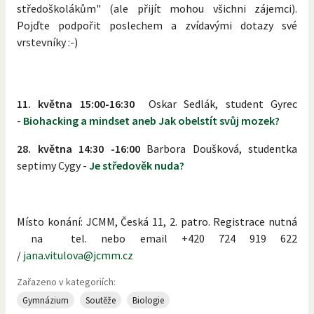
středoškolákům" (ale přijít mohou všichni zájemci).
Pojďte podpořit poslechem a zvídavými dotazy své
vrstevníky :-)
11. května 15:00-16:30
Oskar Sedlák, student Gyrec
-
Biohacking a mindset aneb Jak obelstít svůj mozek?
28. května 14:30 -16:00
Barbora Doušková, studentka
septimy Cygy -
Je středověk nuda?
Místo konání: JCMM, Česká 11, 2. patro. Registrace nutná
na tel. nebo email +420 724 919 622
/
jana.vitulova@jcmm.cz
Zařazeno v kategoriích:
Gymnázium
Soutěže
Biologie