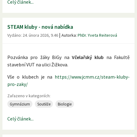
Celý článek...
STEAM kluby - nová nabídka
|
Vydáno:
24. února 2026, 9.46
Autorka:
PhDr. Yveta Reiterová
Pozvánka pro žáky BiGy na
Včelařský klub
na Fakultě
stavební VUT na ulici Žižkova.
Vše o klubech je na
https://www.jcmm.cz/steam-kluby-
pro-zaky/
Zařazeno v kategoriích:
Gymnázium
Soutěže
Biologie
Celý článek...