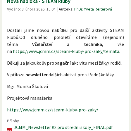
Nová nabídka - STEAM kluby
|
Vydáno:
3. února 2026, 15.04
Autorka:
PhDr. Yveta Reiterová
Dostali jsme novou nabídku pro další aktivity STEAM
klubů.Od druhého pololetí otevíráme (nejenom)
téma
Včelařství a technika
, vše
na
https://www.jcmm.cz/steam-kluby-pro-zaky/temata
.
Děkuji za jakoukoliv
propagační
aktivitu mezi žáky/ rodiči.
V příloze
newsletter
dalších aktivit pro středoškoláky.
Mgr. Monika Školová
Projektová manažerka
https://www.jcmm.cz/steam-kluby-pro-zaky/
Přílohy
JCMM_Newsletter #2 pro stredni skoly_FINAL.pdf