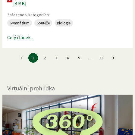
[4 MB]
Zařazeno v kategoriích:
Gymnázium
Soutěže
Biologie
Celý článek...
1
2
3
4
5
…
11
Virtuální prohlídka