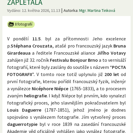
ZAPLETALA
|
Vydáno:
12. května 2026, 11.13
Autorka:
Mgr. Martina Tinková
8 fotografií
V pondělí
11.5
. byl za přítomnosti Jeho excelence
p.
Stéphana Crouzata,
atašé pro francouzský jazyk
Bruna
Girardeaua
a ředitele Francouzské aliance
Jiřího Votavy
zahájen již 32. ročník
Festivalu Bonjour Brno
a to vernisáží
fotografií, které byly zaslány do soutěže s názvem
“POCTA
FOTOGRAFII”.
V tomto roce totiž uplynulo již
200 let
od
první fotografie, kterou pořídil francouzský fyzik, inženýr
a vynálezce
Nicéphore Niépce
(1765-1833), a to procesem
zvaným
heliografie
. I když Niépce byl prvním, kdo vynalezl
fotografický proces, jeho slavnějším pokračovatelem byl
Louis Daguerre
(1787-1851), jehož jméno je dodnes
spojováno s vynálezem fotografie. Jím vytvořený proces
daguerrotypie
byl v roce 1839 na zasedání francouzské
Akademie věd oficiálně vyhlášen jako vynález fotografie.