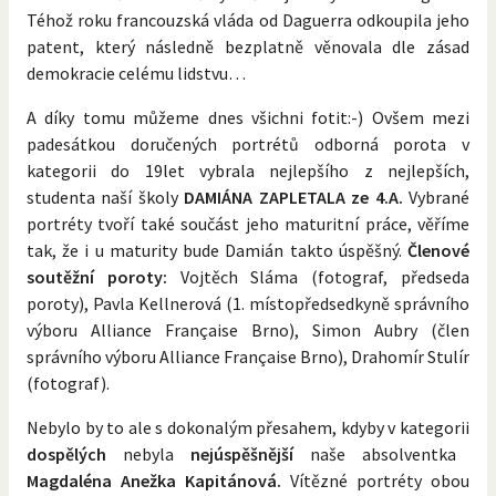
Téhož roku francouzská vláda od Daguerra odkoupila jeho
patent, který následně bezplatně věnovala dle zásad
demokracie celému lidstvu…
A díky tomu můžeme dnes všichni fotit:-) Ovšem mezi
padesátkou doručených portrétů odborná porota v
kategorii do 19let vybrala nejlepšího z nejlepších,
studenta naší školy
DAMIÁNA ZAPLETALA ze 4.A.
Vybrané
portréty tvoří také součást jeho maturitní práce, věříme
tak, že i u maturity bude Damián takto úspěšný.
Členové
soutěžní poroty:
Vojtěch Sláma (fotograf, předseda
poroty), Pavla Kellnerová (1. místopředsedkyně správního
výboru Alliance Française Brno), Simon Aubry (člen
správního výboru Alliance Française Brno), Drahomír Stulír
(fotograf).
Nebylo by to ale s dokonalým přesahem, kdyby v kategorii
dospělých
nebyla
nejúspěšnější
naše absolventka
Magdaléna Anežka Kapitánová.
Vítězné portréty obou