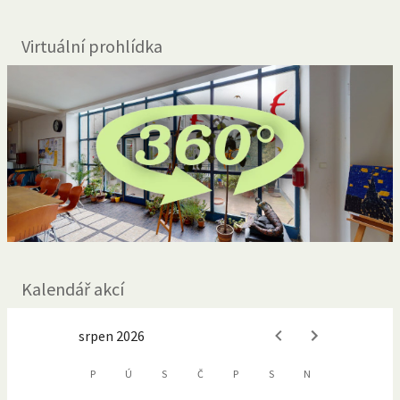
Virtuální prohlídka
Kalendář akcí
srpen 2026
P
Ú
S
Č
P
S
N