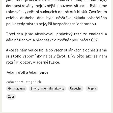
demonstrovány nejrůznější nouzové situace. Byli jsme
také svědky cvičení budoucích operátorů bloků. Završením
celého druhého dne byla návštěva skladu vyhořelého
paliva tedy místa s nejvyšší bezpečnostní ochrannou.
Třetí den jsme absolvovali praktický test ze znalostí a
dále následovala přednáška o možné spolupráci s ČEZ.
Akce se nám velice líbila po všech stránkách a odnesli jsme
si z toho vzpomínky na celý život. Díky této akci se nám
rozšířili obzory v jaderné fyzice.
Adam Woff a Adam Biroš
Zařazeno v kategoriích:
Gymnázium
Environmentální aktivity
Úspěchy
Fyzika
Žáci