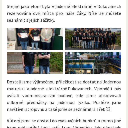
Stejně jako vloni byla v jaderné elektrárně v Dukovanech
rezervována dvě místa pro naše žáky. Níže se můžete
seznámit s jejich zážitky.
Dostali jsme výjimečnou příležitost se dostat na Jadernou
maturitu v jaderné elektrárně Dukovanech. V pondělí nás
uvítali v administrativní budově, kde jsme absolvovali
odborné přednášky na jadernou fyziku. Posléze jsme
navštívili strojovnu a také jsme se seznámili s Třebíčí.
V úterý jsme se dostali do evakuačních bunkrů a mimo jiné
jsme měli příležitost zažít trenažér velínu, kde nám byly