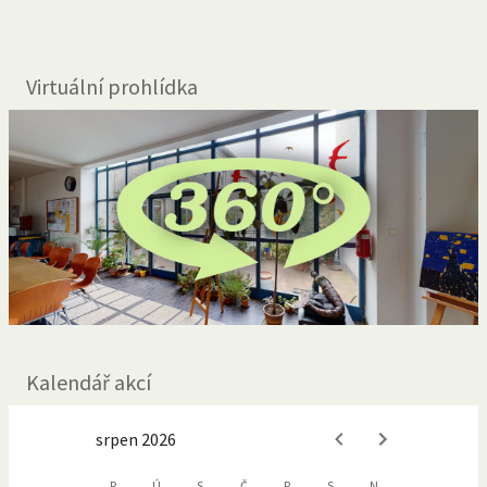
Virtuální prohlídka
Kalendář akcí
srpen 2026
P
Ú
S
Č
P
S
N