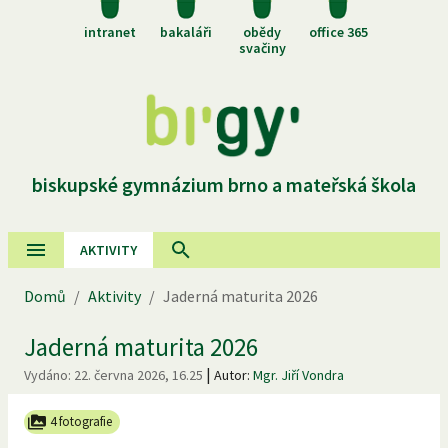
intranet
bakaláři
obědy
office 365
svačiny
biskupské gymnázium brno a mateřská škola
AKTIVITY
Domů
/
Aktivity
/
Jaderná maturita 2026
Jaderná maturita 2026
|
Vydáno:
22. června 2026, 16.25
Autor:
Mgr. Jiří Vondra
4 fotografie