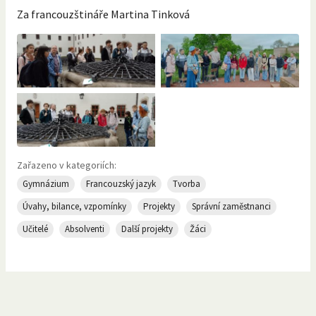
Za francouzštináře Martina Tinková
Zařazeno v kategoriích:
Gymnázium
Francouzský jazyk
Tvorba
Úvahy, bilance, vzpomínky
Projekty
Správní zaměstnanci
Učitelé
Absolventi
Další projekty
Žáci