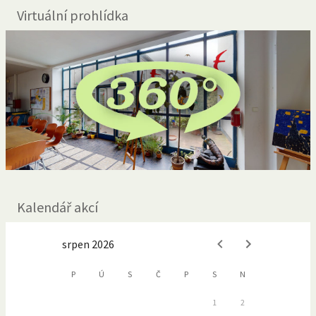
Virtuální prohlídka
Kalendář akcí
srpen 2026
P
Ú
S
Č
P
S
N
1
2