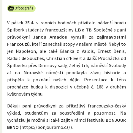
3 fotografie
V pátek
25.4.
v ranních hodinách přivítalo nádvoří hradu
Špilberk studenty francouzštiny
1.B a TB
. Společně s paní
průvodkyní
Janou Amadou
vyrazili za
zajímavostmi
Francouzů
, kteří zanechali stopy v našem městě. Nebyl to
jen Napoleon, ale také Blanka z Valois, Ernest Denis,
Raduit de Souches, Christian d'Elvert a další. Procházka od
Špilberku přes Denisovy sady, Zelný trh, náměstí Svobody
až na Moravské náměstí poodkryla závoj historie a
přispěla k poznání našich dějin. Prezentace k této
procházce budou k dispozici v učebně č. 168 v druhém
květnovém týdnu.
Děkuji paní průvodkyni za přitažlivý francouzsko-český
výklad, studentům za soustředění a pozornost. Na
vycházku je možné si také zajít v rámci festivalu
BONJOUR
BRNO
(https://bonjourbrno.cz/).