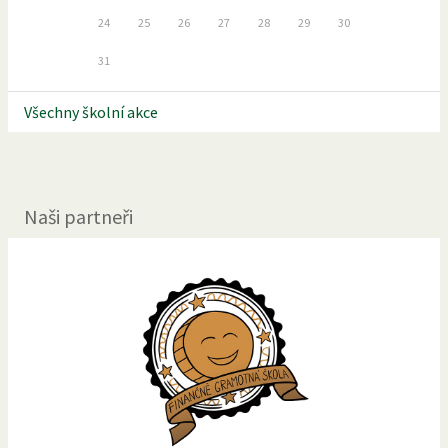
24
25
26
27
28
29
30
31
Všechny školní akce
Naši partneři