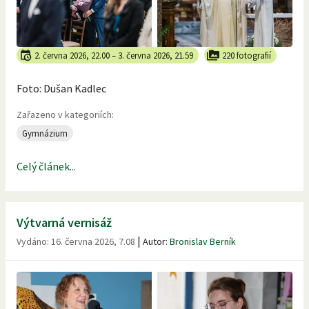
2. června 2026, 22.00
–
3. června 2026, 21.59
220 fotografií
Foto: Dušan Kadlec
Zařazeno v kategoriích:
Gymnázium
Celý článek...
Výtvarná vernisáž
|
Vydáno:
16. června 2026, 7.08
Autor:
Bronislav Berník