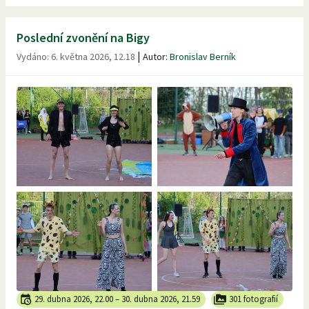
Poslední zvonění na Bigy
|
Vydáno:
6. května 2026, 12.18
Autor:
Bronislav Berník
29. dubna 2026, 22.00
–
30. dubna 2026, 21.59
301 fotografií