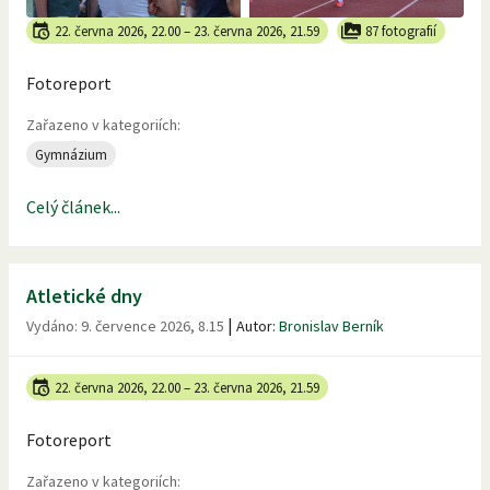
22. června 2026, 22.00
–
23. června 2026, 21.59
87 fotografií
Fotoreport
Zařazeno v kategoriích:
Gymnázium
Celý článek...
Atletické dny
|
Vydáno:
9. července 2026, 8.15
Autor:
Bronislav Berník
22. června 2026, 22.00
–
23. června 2026, 21.59
Fotoreport
Zařazeno v kategoriích: