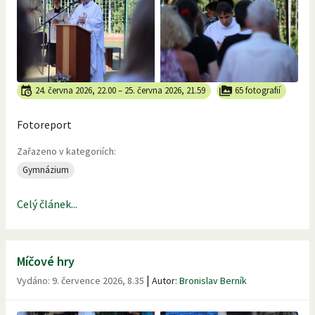
24. června 2026, 22.00
–
25. června 2026, 21.59
65 fotografií
Fotoreport
Zařazeno v kategoriích:
Gymnázium
Celý článek...
Míčové hry
|
Vydáno:
9. července 2026, 8.35
Autor:
Bronislav Berník