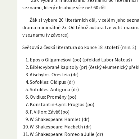
seznamu, který obsahuje více než 60 děl.
Žák si vybere 20 literárních děl, v celém jeho sez
drama minimálně 2x. Od téhož autora lze volit maximá
v seznamu (v závorce).
Světová a česká literatura do konce 18. století (min. 2)
Epos o Gilgamešovi (po) (překlad Lubor Matouš)
Bible: vybrané kapitoly (pr) (český ekumenický přek
Aischylos: Oresteia (dr)
Sofokles: Oidipus (dr)
Sofokles: Antigona (dr)
Ovidius: Proměny (po)
Konstantin-Cyril: Proglas (po)
F. Villon: Závěť (po)
W. Shakespeare: Hamlet (dr)
W. Shakespeare: Macbeth (dr)
W. Shakespeare: Romeo a Julie (dr)