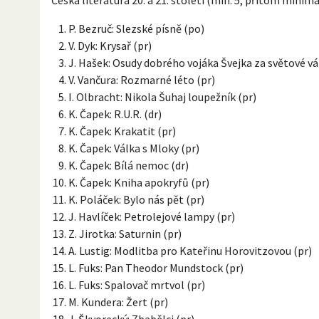
P. Bezruč: Slezské písně (po)
V. Dyk: Krysař (pr)
J. Hašek: Osudy dobrého vojáka Švejka za světové vá
V. Vančura: Rozmarné léto (pr)
I. Olbracht: Nikola Šuhaj loupežník (pr)
K. Čapek: R.U.R. (dr)
K. Čapek: Krakatit (pr)
K. Čapek: Válka s Mloky (pr)
K. Čapek: Bílá nemoc (dr)
K. Čapek: Kniha apokryfů (pr)
K. Poláček: Bylo nás pět (pr)
J. Havlíček: Petrolejové lampy (pr)
Z. Jirotka: Saturnin (pr)
A. Lustig: Modlitba pro Kateřinu Horovitzovou (pr)
L. Fuks: Pan Theodor Mundstock (pr)
L. Fuks: Spalovač mrtvol (pr)
M. Kundera: Žert (pr)
J. Škvorecký: Zbabělci (pr)