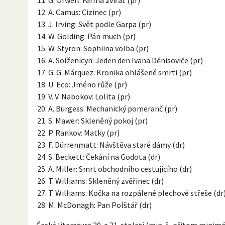
A. Camus: Cizinec (pr)
J. Irving: Svět podle Garpa (pr)
W. Golding: Pán much (pr)
W. Styron: Sophiina volba (pr)
A. Solženicyn: Jeden den Ivana Děnisoviče (pr)
G. G. Márquez: Kronika ohlášené smrti (pr)
U. Eco: Jméno růže (pr)
V. V. Nabokov: Lolita (pr)
A. Burgess: Mechanický pomeranč (pr)
S. Mawer: Skleněný pokoj (pr)
P. Rankov: Matky (pr)
F. Dürrenmatt: Návštěva staré dámy (dr)
S. Beckett: Čekání na Godota (dr)
A. Miller: Smrt obchodního cestujícího (dr)
T. Williams: Skleněný zvěřinec (dr)
T. Williams: Kočka na rozpálené plechové střeše (dr
M. McDonagh: Pan Polštář (dr)
Česká literatura 20. a 21. století (min. 5, přitom minimáln