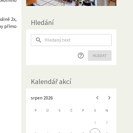
álně 2x,
Hledání
ny přímo
HLEDAT
Kalendář akcí
srpen 2026
P
Ú
S
Č
P
S
N
1
2