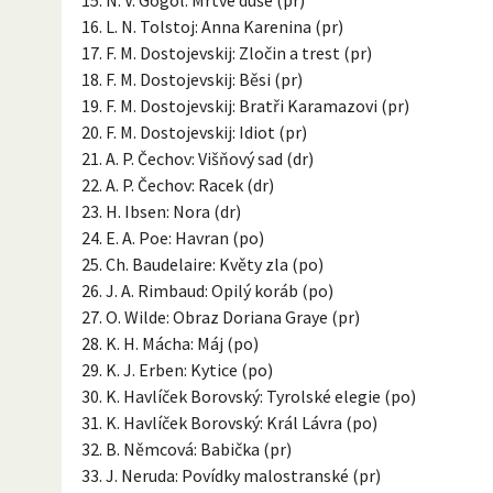
L. N. Tolstoj: Anna Karenina (pr)
F. M. Dostojevskij: Zločin a trest (pr)
F. M. Dostojevskij: Běsi (pr)
F. M. Dostojevskij: Bratři Karamazovi (pr)
F. M. Dostojevskij: Idiot (pr)
A. P. Čechov: Višňový sad (dr)
A. P. Čechov: Racek (dr)
H. Ibsen: Nora (dr)
E. A. Poe: Havran (po)
Ch. Baudelaire: Květy zla (po)
J. A. Rimbaud: Opilý koráb (po)
O. Wilde: Obraz Doriana Graye (pr)
K. H. Mácha: Máj (po)
K. J. Erben: Kytice (po)
K. Havlíček Borovský: Tyrolské elegie (po)
K. Havlíček Borovský: Král Lávra (po)
B. Němcová: Babička (pr)
J. Neruda: Povídky malostranské (pr)