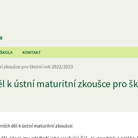
a
 ŠKOLA
KONTAKT
ní zkoušce pro školní rok 2022/2023
l k ústní maturitní zkoušce pro šk
árních děl k ústní maturitní zkoušce:
, který mu předloží jeho vyučující ČJL, tj. nevybírá z celého 