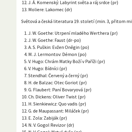
J. Á. Komenský: Labyrint světa a ráj srdce (pr)
Moliere: Lakomec (dr)
Světová a česká literatura 19. století (min. 3, přitom m
J. W. Goethe: Utrpení mladého Werthera (pr)
J. W. Goethe: Faust (dr-po)
A. S. Puškin: Evžen Oněgin (po)
M. J. Lermontov: Démon (po)
V. Hugo: Chrám Matky Boží v Paříži (pr)
V. Hugo: Bídníci (pr)
Stendhal: Červený a černý (pr)
H. de Balzac: Otec Goriot (pr)
G. Flaubert: Paní Bovaryová (pr)
Ch. Dickens: Oliver Twist (pr)
H. Sienkiewicz: Quo vadis (pr)
G. de Maupassant: Miláček (pr)
E. Zola: Zabiják (pr)
N. V. Gogol Revizor (dr)
N. V. Gogol: Mrtvé duše (pr)