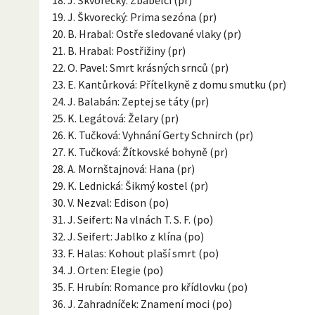
J. Škvorecký: Prima sezóna (pr)
B. Hrabal: Ostře sledované vlaky (pr)
B. Hrabal: Postřižiny (pr)
O. Pavel: Smrt krásných srnců (pr)
E. Kantůrková: Přítelkyně z domu smutku (pr)
J. Balabán: Zeptej se táty (pr)
K. Legátová: Želary (pr)
K. Tučková: Vyhnání Gerty Schnirch (pr)
K. Tučková: Žítkovské bohyně (pr)
A. Mornštajnová: Hana (pr)
K. Lednická: Šikmý kostel (pr)
V. Nezval: Edison (po)
J. Seifert: Na vlnách T. S. F. (po)
J. Seifert: Jablko z klína (po)
F. Halas: Kohout plaší smrt (po)
J. Orten: Elegie (po)
F. Hrubín: Romance pro křídlovku (po)
J. Zahradníček: Znamení moci (po)