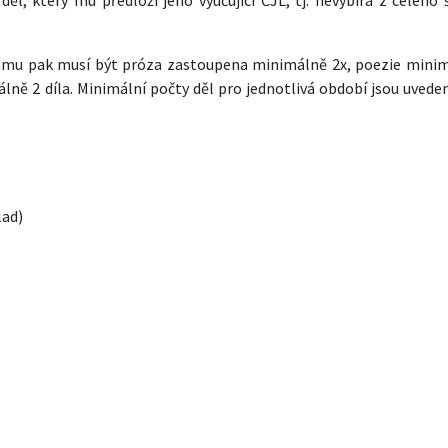
namu pak musí být próza zastoupena minimálně 2x, poezie minim
lně 2 díla. Minimální počty děl pro jednotlivá období jsou uvede
lad)