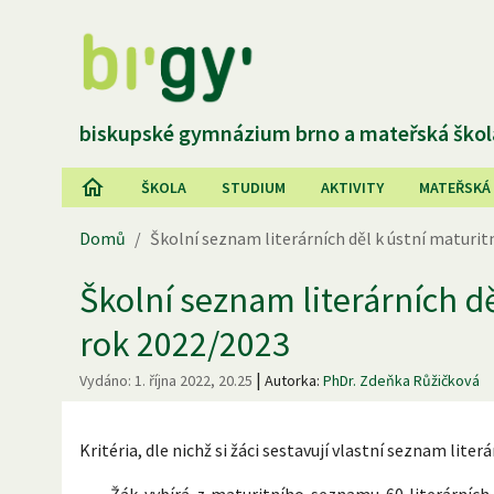
biskupské gymnázium brno a mateřská škol
ŠKOLA
STUDIUM
AKTIVITY
MATEŘSKÁ
Domů
/
Školní seznam literárních děl k ústní maturit
Školní seznam literárních dě
rok 2022/2023
|
Vydáno:
1. října 2022, 20.25
Autorka:
PhDr. Zdeňka Růžičková
Kritéria, dle nichž si žáci sestavují vlastní seznam liter
Žák vybírá z maturitního seznamu 60 literárních děl