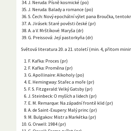
J. Neruda: Písně kosmické (po)
J. Neruda: Balady a romance (po)
S. Čech: Nový epochální výlet pana Broučka, tentokrá
A. Jirásek: Staré pověsti české (pr)
A. a V. Mrštíkové: Maryša (dr)
G. Preissová: Její pastorkyňa (dr)
Světová literatura 20. a 21. století (min. 4, přitom minimá
F. Kafka: Proces (pr)
F. Kafka: Proměna (pr)
G. Apollinaire: Alkoholy (po)
E. Hemingway: Stařec a moře (pr)
F. S. Fitzgerald: Velký Gatsby (pr)
J. Steinbeck: O myších a lidech (pr)
E. M. Remarque: Na západní frontě klid (pr)
A. de Saint-Exupery: Malý princ (pr)
M. Bulgakov: Mistr a Markétka (pr)
G. Orwell: 1984 (pr)
G. Orwell: Farma zvířat (pr)