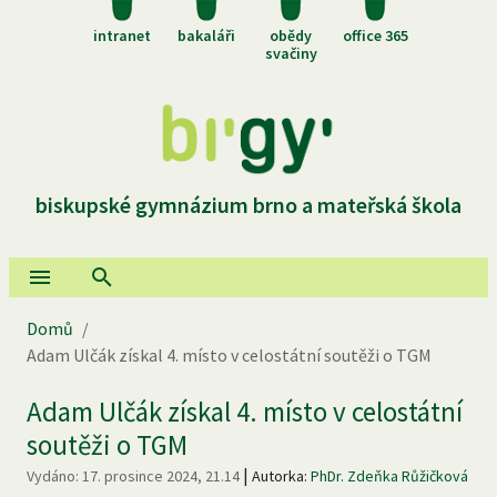
intranet
bakaláři
obědy
office 365
svačiny
biskupské gymnázium brno a mateřská škola
Domů
/
Adam Ulčák získal 4. místo v celostátní soutěži o TGM
Adam Ulčák získal 4. místo v celostátní
soutěži o TGM
|
Vydáno:
17. prosince 2024, 21.14
Autorka:
PhDr. Zdeňka Růžičková