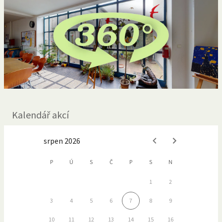
Kalendář akcí
srpen 2026
P
Ú
S
Č
P
S
N
1
2
3
4
5
6
7
8
9
10
11
12
13
14
15
16