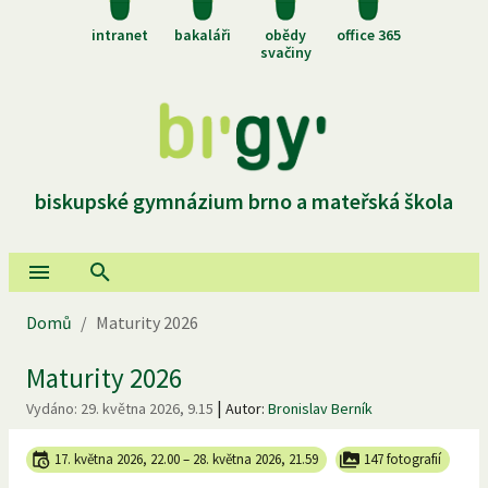
intranet
bakaláři
obědy
office 365
svačiny
biskupské gymnázium brno a mateřská škola
Domů
/
Maturity 2026
Maturity 2026
|
Vydáno:
29. května 2026, 9.15
Autor:
Bronislav Berník
17. května 2026, 22.00
–
28. května 2026, 21.59
147 fotografií