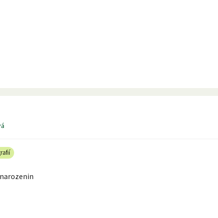
vá
rafií
 narozenin