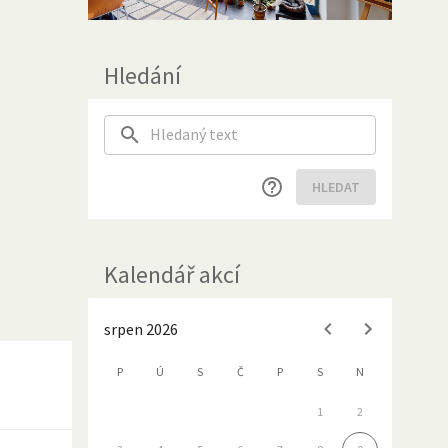
Hledání
HLEDAT
Kalendář akcí
srpen 2026
P
Ú
S
Č
P
S
N
1
2