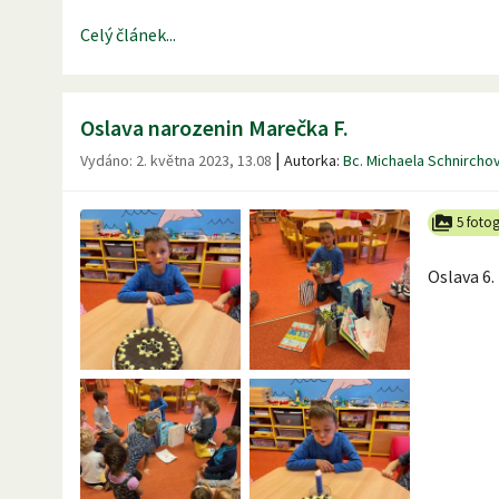
Celý článek...
Oslava narozenin Marečka F.
|
Vydáno:
2. května 2023, 13.08
Autorka:
Bc. Michaela Schnircho
5 fotog
Oslava 6.