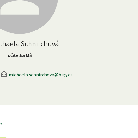
ichaela Schnirchová
učitelka MŠ
michaela.schnirchova@bigy.cz
vá