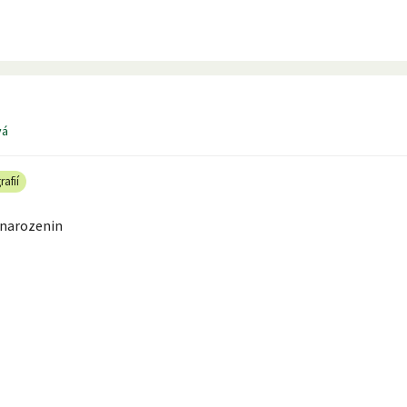
vá
rafií
 narozenin