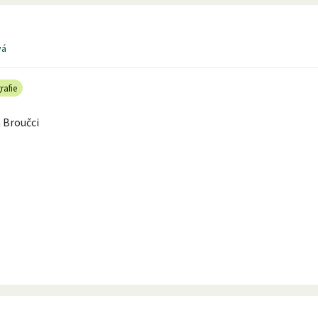
vá
rafie
 Broučci