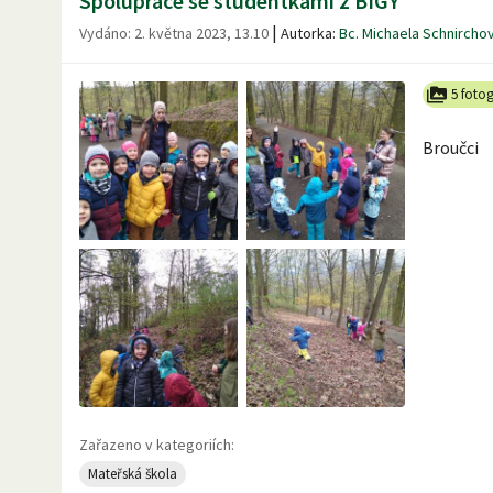
Spolupráce se studentkami z BIGY
|
Vydáno:
2. května 2023, 13.10
Autorka:
Bc. Michaela Schnircho
5 fotog
Broučci
Zařazeno v kategoriích:
Mateřská škola