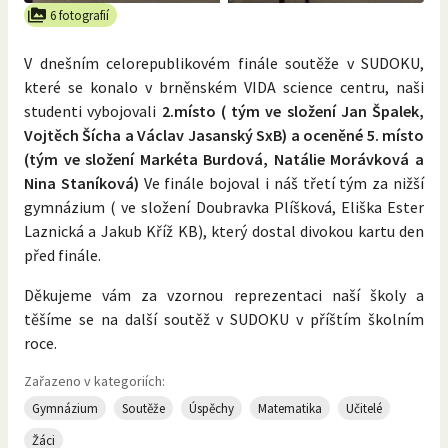
6 fotografií
V dnešním celorepublikovém finále soutěže v SUDOKU,
které se konalo v brněnském VIDA science centru, naši
studenti vybojovali
2.místo ( tým ve složení Jan Špalek,
Vojtěch Šícha a Václav Jasanský SxB) a oceněné 5. místo
(tým ve složení Markéta Burdová, Natálie Morávková a
Nina Staníková)
Ve finále bojoval i náš třetí tým za nižší
gymnázium ( ve složení Doubravka Plíšková, Eliška Ester
Laznická a Jakub Kříž KB), který dostal divokou kartu den
před finále.
Děkujeme vám za vzornou reprezentaci naší školy a
těšíme se na další soutěž v SUDOKU v příštím školním
roce.
Zařazeno v kategoriích:
Gymnázium
Soutěže
Úspěchy
Matematika
Učitelé
Žáci