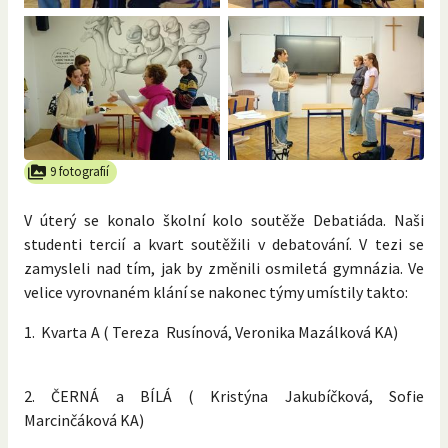
9 fotografií
V úterý se konalo školní kolo soutěže Debatiáda. Naši
studenti tercií a kvart soutěžili v debatování. V tezi se
zamysleli nad tím, jak by změnili osmiletá gymnázia. Ve
velice vyrovnaném klání se nakonec týmy umístily takto:
1. Kvarta A ( Tereza Rusínová, Veronika Mazálková KA)
2. ČERNÁ a BÍLÁ ( Kristýna Jakubíčková, Sofie
Marcinčáková KA)