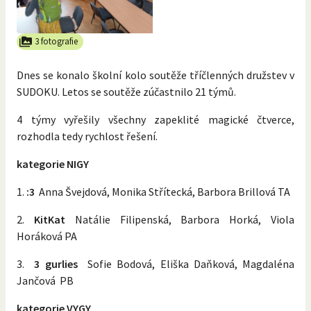
3 fotografie
Dnes se konalo školní kolo soutěže tříčlenných družstev v
SUDOKU. Letos se soutěže zúčastnilo 21 týmů.
4 týmy vyřešily všechny zapeklité magické čtverce,
rozhodla tedy rychlost řešení.
kategorie NIGY
1.
:3
Anna Švejdová, Monika Střítecká, Barbora Brillová TA
2.
KitKat
Natálie Filipenská, Barbora Horká, Viola
Horáková PA
3.
3 gurlies
Sofie Bodová, Eliška Daňková, Magdaléna
Jančová PB
kategorie VYGY