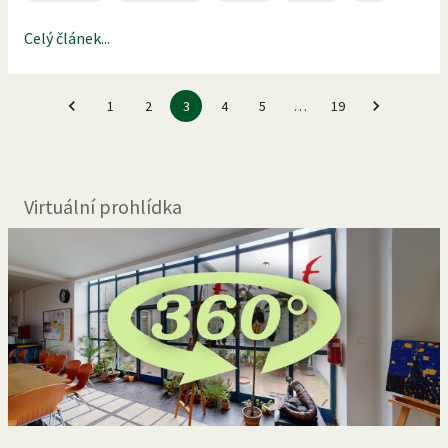
Celý článek...
1
2
3
4
5
…
19
Virtuální prohlídka