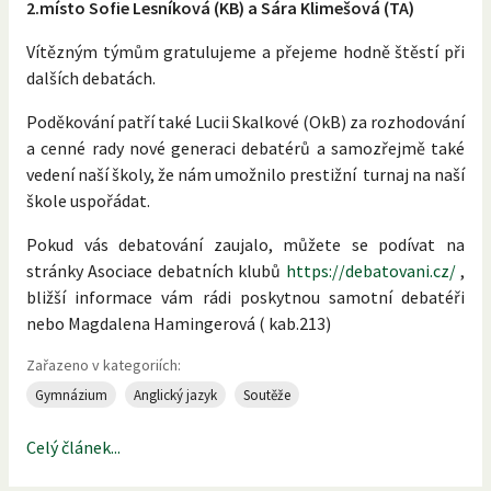
2.místo Sofie Lesníková (KB) a Sára Klimešová (TA)
Vítězným týmům gratulujeme a přejeme hodně štěstí při
dalších debatách.
Poděkování patří také Lucii Skalkové (OkB) za rozhodování
a cenné rady nové generaci debatérů a samozřejmě také
vedení naší školy, že nám umožnilo prestižní turnaj na naší
škole uspořádat.
Pokud vás debatování zaujalo, můžete se podívat na
stránky Asociace debatních klubů
https://debatovani.cz/
,
bližší informace vám rádi poskytnou samotní debatéři
nebo Magdalena Hamingerová ( kab.213)
Zařazeno v kategoriích:
Gymnázium
Anglický jazyk
Soutěže
Celý článek...