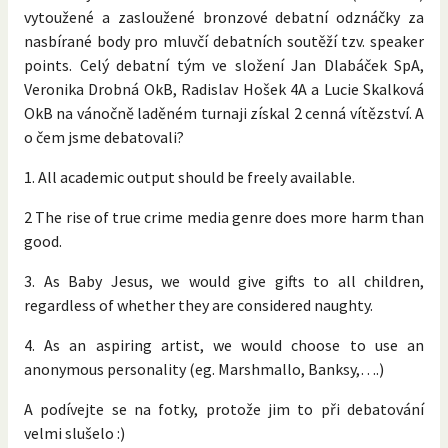
vytoužené a zasloužené bronzové debatní odznáčky za
nasbírané body pro mluvčí debatních soutěží tzv. speaker
points. Celý debatní tým ve složení Jan Dlabáček SpA,
Veronika Drobná OkB, Radislav Hošek 4A a Lucie Skalková
OkB na vánočně laděném turnaji získal 2 cenná vítězství. A
o čem jsme debatovali?
1. All academic output should be freely available.
2 The rise of true crime media genre does more harm than
good.
3. As Baby Jesus, we would give gifts to all children,
regardless of whether they are considered naughty.
4. As an aspiring artist, we would choose to use an
anonymous personality (eg. Marshmallo, Banksy,….)
A podívejte se na fotky, protože jim to při debatování
velmi slušelo :)