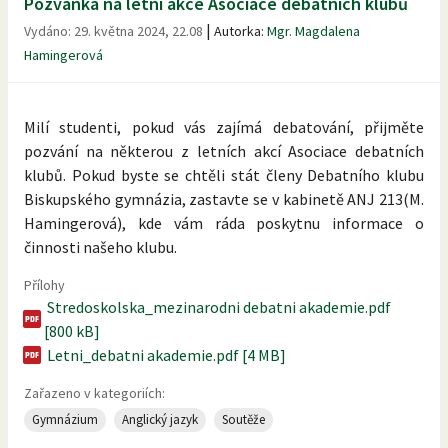
Pozvánka na letní akce Asociace debatních klubů
|
Vydáno:
29. května 2024, 22.08
Autorka:
Mgr. Magdalena
Hamingerová
Milí studenti, pokud vás zajímá debatování, přijměte
pozvání na některou z letních akcí Asociace debatních
klubů. Pokud byste se chtěli stát členy Debatního klubu
Biskupského gymnázia, zastavte se v kabinetě ANJ 213(M.
Hamingerová), kde vám ráda poskytnu informace o
činnosti našeho klubu.
Přílohy
Stredoskolska_mezinarodni debatni akademie.pdf
[800 kB]
Letni_debatni akademie.pdf [4 MB]
Zařazeno v kategoriích:
Gymnázium
Anglický jazyk
Soutěže