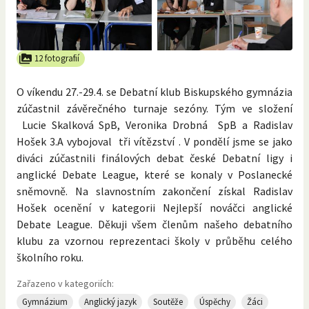
12 fotografií
O víkendu 27.-29.4. se Debatní klub Biskupského gymnázia
zúčastnil závěrečného turnaje sezóny. Tým ve složení
Lucie Skalková SpB, Veronika Drobná SpB a Radislav
Hošek 3.A vybojoval tři vítězství . V pondělí jsme se jako
diváci zúčastnili finálových debat české Debatní ligy i
anglické Debate League, které se konaly v Poslanecké
sněmovně. Na slavnostním zakončení získal Radislav
Hošek ocenění v kategorii Nejlepší nováčci anglické
Debate League. Děkuji všem členům našeho debatního
klubu za vzornou reprezentaci školy v průběhu celého
školního roku.
Zařazeno v kategoriích:
Gymnázium
Anglický jazyk
Soutěže
Úspěchy
Žáci