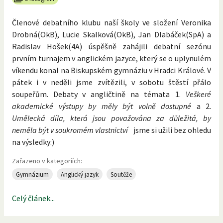
Členové debatního klubu naší školy ve složení Veronika
Drobná(OkB), Lucie Skalková(OkB), Jan Dlabáček(SpA) a
Radislav Hošek(4A) úspěšně zahájili debatní sezónu
prvním turnajem v anglickém jazyce, který se o uplynulém
víkendu konal na Biskupském gymnáziu v Hradci Králové. V
pátek i v neděli jsme zvítězili, v sobotu štěstí přálo
soupeřům. Debaty v angličtině na témata 1.
Veškeré
akademické výstupy by měly být volně dostupné
a 2.
Umělecká díla, která jsou považována za důležitá, by
neměla být v soukromém vlastnictví
jsme si užili bez ohledu
na výsledky:)
Zařazeno v kategoriích:
Gymnázium
Anglický jazyk
Soutěže
Celý článek...