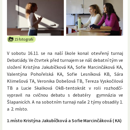
15 fotografií
V sobotu 16.11. se na naší škole konal otevřený turnaj
Debatiády. Ve čtvrtek před turnajem se náš debatní tým ve
složení Kristýna Jakubíčková KA, Sofie Marcinčáková KA,
Valentýna Pohořelská KA, Sofie Lesníková KB, Sára
Klimešová TA, Veronika Dobešová TB, Tereza Vyskočilová
TB a Lucie Skalková OkB-tentokrát v roli rozhodčí-
vypravil na cvičnou debatu s debatéry gymnázia ve
Šlapanicích. A na sobotním turnaji naše 2 týmy obsadily 1.
a 2. místo.
1.místo Kristýna Jakubíčková a Sofie Marcinčáková ( KA)