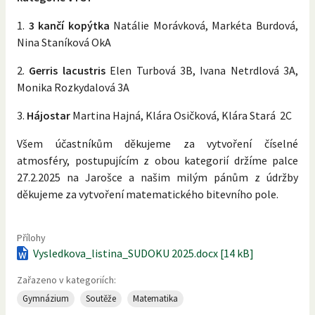
1.
3 kančí kopýtka
Natálie Morávková, Markéta Burdová,
Nina Staníková OkA
2.
Gerris lacustris
Elen Turbová 3B, Ivana Netrdlová 3A,
Monika Rozkydalová 3A
3.
Hájostar
Martina Hajná, Klára Osičková, Klára Stará 2C
Všem účastníkům děkujeme za vytvoření číselné
atmosféry, postupujícím z obou kategorií držíme palce
27.2.2025 na Jarošce a našim milým pánům z údržby
děkujeme za vytvoření matematického bitevního pole.
Přílohy
Vysledkova_listina_SUDOKU 2025.docx [14 kB]
Zařazeno v kategoriích:
Gymnázium
Soutěže
Matematika