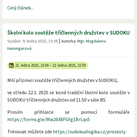
Celý článek...
Školní kolo soutěže tříčlenných družstev v SUDOKU
|
Vydáno:
9. ledna 2025, 19.38
Autorka:
Mgr. Magdalena
Hamingerová
21. ledna 2025, 23.00
–
22. ledna 2025, 22.59
Milí příznivci soutěže tříčlenných družstev v SUDOKU,
ve středu 22.1. 2025 se koná tradiční školní kolo soutěže v
SUDOKU tříčlenných družstev od 11.50 v sále B5.
Prosím přihlaste se pomocí formuláře
https://forms.gle/Mw26X8FGfg1BrLqx5
Trénovat můžete zde
https://sudokualogika.cz/proskoly