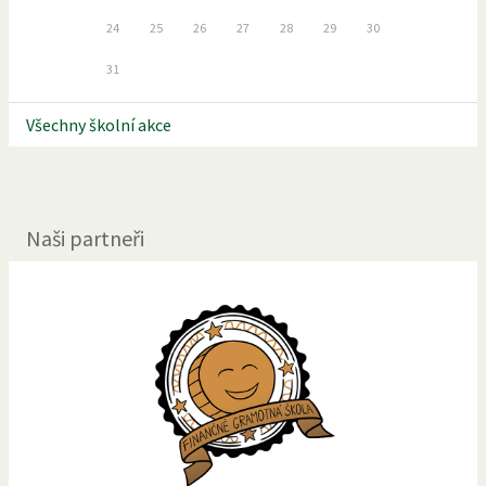
24
25
26
27
28
29
30
31
Všechny školní akce
Naši partneři