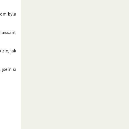
tom byla
laissant
zle, jak
 jsem si