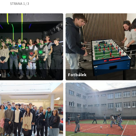
STRANA
1
/
3
e
Fotbálek