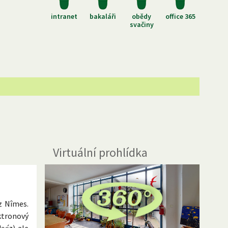
intranet
bakaláři
obědy
office 365
svačiny
Virtuální prohlídka
z Nîmes.
ktronový
víz) ale