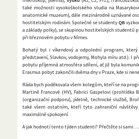
také možnosti vysokoškolského studia na Masarykově
anatomické muzeum), dále mezinárodně uznávané oso
hostitelským rodinám. Společně se studenty
QB
vyzko
a základy polky), se skupinou hostitelských studentů 
při březnovém pobytu v Nîmes.
Bohatý byl i víkendový a odpolední program, který p
představení, Slavkov, vodojemy, Mohyla míru atd.). I
pobytu příjemná atmosféra sdílení, ať již byla komu
Erasmus pobyt zakončili dvěma dny v Praze, kde si ne
Ráda bych poděkovala všem kolegům, kteří se na program
Martině Francové (HV), Fabrici Gaspelovi (prohlídka B
(organizační podporu), jídelně, technické službě, Bro
také všem ostatním, kteří tyto zahraniční návštěv
maximálně spokojení.
A jak hodnotí tento týden studenti? Přečtěte si sami….