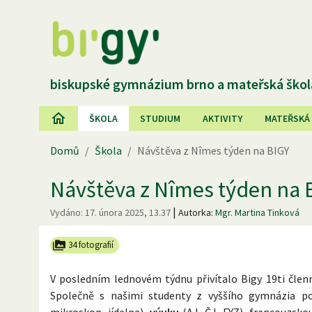
biskupské gymnázium brno a mateřská škol
ŠKOLA
STUDIUM
AKTIVITY
MATEŘSKÁ
Domů
/
Škola
/
Návštěva z Nîmes týden na BIGY
Návštěva z Nîmes týden na 
|
Vydáno:
17. února 2025, 13.37
Autorka:
Mgr. Martina Tinková
34 fotografií
V posledním lednovém týdnu přivítalo Bigy 19ti čle
Společně s našimi studenty z vyššího gymnázia p
mikroskop, jídelna),
výuku
(AJ, ČJ, FYZ), francouzsk