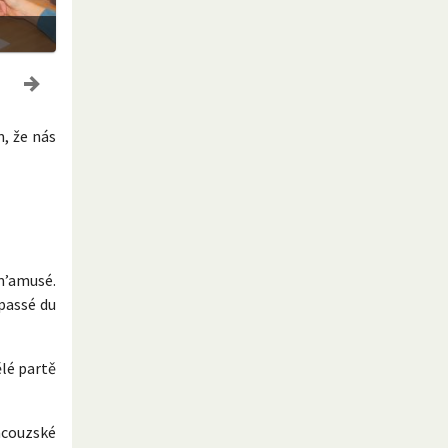
m, že nás
 m’amusé.
 passé du
ělé partě
ncouzské