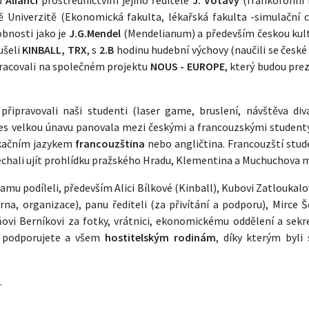
 Univerzitě (Ekonomická fakulta, lékařská fakulta -simulační 
bnosti jako je
J.G.Mendel
(Mendelianum) a především českou kult
ušeli
KINBALL, TRX
, s
2.B
hodinu hudební výchovy (naučili se české
pracovali na společném projektu
NOUS - EUROPE
, který budou pre
řipravovali naši studenti (laser game, bruslení, návštěva div
 přes velkou únavu panovala mezi českými a francouzskými studen
nikačním jazykem
francouzština
nebo angličtina. Francouzští stude
nechali ujít prohlídku pražského Hradu, Klementina a Muchuchova 
u podíleli, především Alici Bílkové (Kinball), Kubovi Zatloukalo
rna, organizace), panu řediteli (za přivítání a podporu), Mirce 
ňovi Berníkovi za fotky, vrátnici, ekonomickému oddělení a sekre
y podporujete a všem
hostitelským rodinám
, díky kterým byli 
.