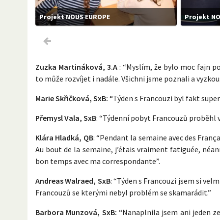
Projekt NOUS EUROPE
Projekt N
Zuzka Martináková, 3.A
: “Myslím, že bylo moc fajn p
to může rozvíjet i nadále. Všichni jsme poznali a vyzkou
Marie Skřičková, SxB:
“Týden s Francouzi byl fakt super
Přemysl Vala, SxB
: “Týdenní pobyt Francouzů proběhl v 
Klára Hladká, QB
: “Pendant la semaine avec des França
Au bout de la semaine, j’étais vraiment fatiguée, néan
bon temps avec ma correspondante”.
Andreas Walraed, SxB
: “Týden s Francouzi jsem si velm
Francouzů se kterými nebyl problém se skamarádit.”
Barbora Munzová, SxB:
“Nanaplnila jsem ani jeden ze