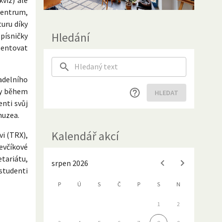
centrum,
uru díky
Hledání
 písničky
zentovat
adelního
ty během
HLEDAT
nti svůj
muzea.
Kalendář akcí
vi (TRX),
Ševčíkové
tariátu,
srpen 2026
studenti
P
Ú
S
Č
P
S
N
1
2