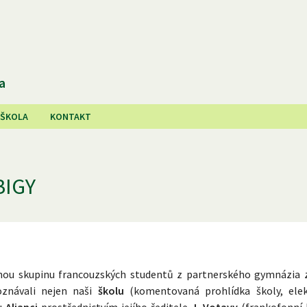
a
 ŠKOLA
KONTAKT
BIGY
nnou skupinu francouzských studentů z partnerského gymnázia 
oznávali nejen naši
školu
(komentovaná prohlídka školy, ele
ou
Alianci
prostřednictvím jejího ředitele
J. Votavy
(frankofonní k