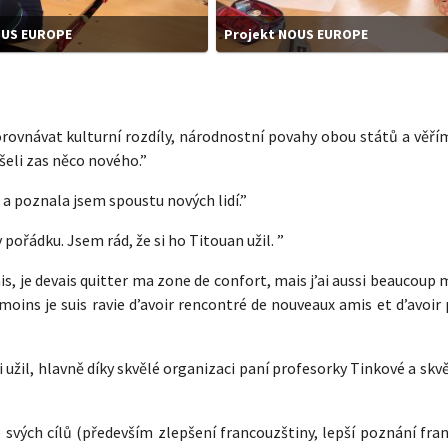
OUS EUROPE
Projekt NOUS EUROPE
orovnávat kulturní rozdíly, národnostní povahy obou států a věří
šeli zas něco nového.”
 a poznala jsem spoustu nových lidí.”
pořádku. Jsem rád, že si ho Titouan užil. ”
is, je devais quitter ma zone de confort, mais j’ai aussi beaucoup
moins je suis ravie d’avoir rencontré de nouveaux amis et d’avoir
i užil, hlavně díky skvělé organizaci paní profesorky Tinkové a skv
 svých cílů (především zlepšení francouzštiny, lepší poznání fra