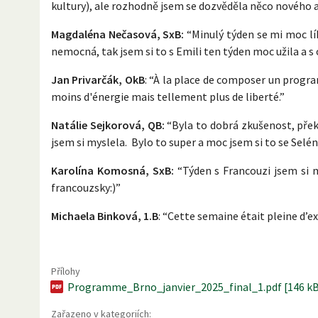
kultury), ale rozhodně jsem se dozvěděla něco nového a 
Magdaléna Nečasová, SxB:
“Minulý týden se mi moc lí
nemocná, tak jsem si to s Emili ten týden moc užila a s 
Jan Privarčák, OkB
: “À la place de composer un progr
moins d'énergie mais tellement plus de liberté.”
Natálie Sejkorová, QB:
“Byla to dobrá zkušenost, přek
jsem si myslela. Bylo to super a moc jsem si to se Selén
Karolína Komosná, SxB:
“Týden s Francouzi jsem si 
francouzsky:)”
Michaela Binková, 1.B
: “Cette semaine était pleine d’e
Přílohy
Programme_Brno_janvier_2025_final_1.pdf [146 k
Zařazeno v kategoriích: