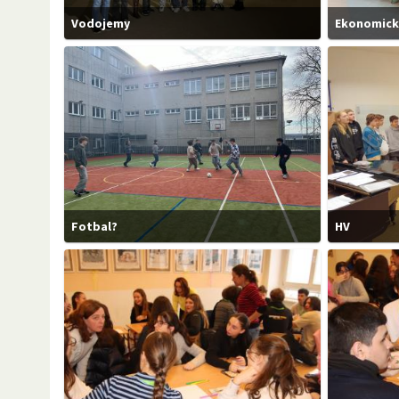
Vodojemy
Ekonomick
Fotbal?
HV