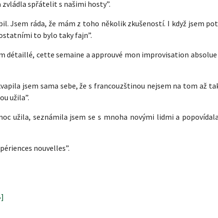
zvládla spřátelit s našimi hosty”.
bil. Jsem ráda, že mám z toho několik zkušeností. I když jsem po
ostatními to bylo taky fajn”.
am détaillé, cette semaine a approuvé mon improvisation absolue 
vapila jsem sama sebe, že s francouzštinou nejsem na tom až tak 
ou užila”.
moc užila, seznámila jsem se s mnoha novými lidmi a popovídala
xpériences nouvelles”.
B]